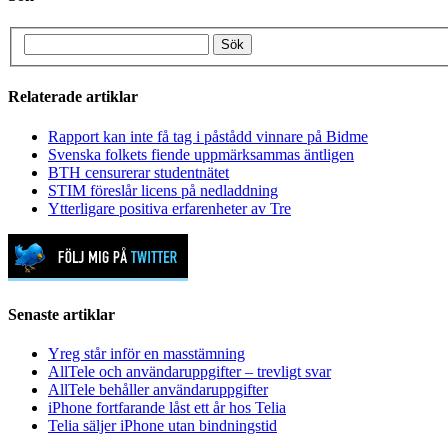
Relaterade artiklar
Rapport kan inte få tag i påstådd vinnare på Bidme
Svenska folkets fiende uppmärksammas äntligen
BTH censurerar studentnätet
STIM föreslår licens på nedladdning
Ytterligare positiva erfarenheter av Tre
Senaste artiklar
Yreg står inför en masstämning
AllTele och användaruppgifter – trevligt svar
AllTele behåller användaruppgifter
iPhone fortfarande låst ett år hos Telia
Telia säljer iPhone utan bindningstid