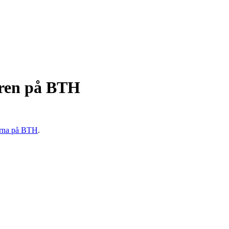
uren på BTH
terna på BTH
.