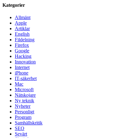
Kategorier
Allmänt
Apple
Artiklar
English
Fildelning
Firefox
Google
Hacking
Innovation
Internet
iPhone
IT-säkerhet
Mac
Microsoft
Nätskojare
Ny teknik
Nyheter
Personligt
Program
Samhällskritik
SEO
Sevärt