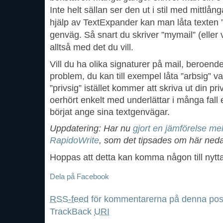
Inte helt sällan ser den ut i stil med mi
hjälp av TextExpander kan man låta texten
genväg. Så snart du skriver ”mymail” (eller 
alltså med det du vill.
Vill du ha olika signaturer på mail, beroen
problem, du kan till exempel låta ”arbsig” 
”privsig” istället kommer att skriva ut din p
oerhört enkelt med underlättar i många fall 
börjat ange sina textgenvägar.
Uppdatering: Har nu
gjort en jämförelse m
RapidoWrite
, som det tipsades om här neda
Hoppas att detta kan komma någon till nytt
Dela på Facebook
RSS-feed
för kommentarerna på denna pos
TrackBack
URI