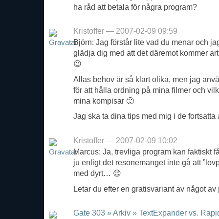
ha råd att betala för några program?
Kristoffer — 2007-02-09 09:59
Björn: Jag förstår lite vad du menar och ja
glädja dig med att det däremot kommer arti
😉
Allas behov är så klart olika, men jag anv
för att hålla ordning på mina filmer och vilk
mina kompisar 🙂
Jag ska ta dina tips med mig i de fortsatta 
Kristoffer — 2007-02-09 10:02
Marcus: Ja, trevliga program kan faktiskt f
ju enligt det resonemanget inte gå att ”lovp
med dyrt… 😉
Letar du efter en gratisvariant av något 
Gate 303 » Arkiv » TextExpander vs. Rapi