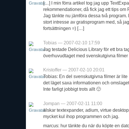
[…] I min förra artikel tog jag upp TextEx
rekommendationer, då fick jag ett tips om
Jag tänkte nu jämföra dessa två program. 
stort intresse av gratisprogram med, så jag
fortsättningen =) […]
Tobias — 2007-02-10 17:59
Jag testade Delicious Library för ett bra t
överhuvudtaget med svenskutgivna filmer
Kristoffer — 2007-02-10 20:01
Tobias: En del svenskutgivna filmer är lite
det läget saxa informationen och omslaget 
Inte farligt jobbigt trots allt 🙂
Jompan — 2007-02-11 11:00
älskar textexpander, adium, virtue desktop
mycket kul ihop programmen och jag.
marcus: hur tänkte du när du köpte en dato