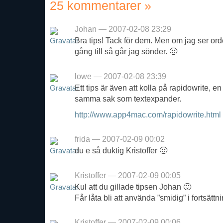
25 kommentarer
»
Johan — 2007-02-08 23:29
Bra tips! Tack för dem. Men om jag ser or
gång till så går jag sönder. 🙂
lowe — 2007-02-08 23:39
Ett tips är även att kolla på rapidowrite, e
samma sak som textexpander.
http://www.app4mac.com/rapidowrite.html
frida — 2007-02-09 00:02
du e så duktig Kristoffer 🙂
Kristoffer — 2007-02-09 00:05
Kul att du gillade tipsen Johan 🙂
Får låta bli att använda ”smidig” i fortsätt
Kristoffer — 2007-02-09 00:06