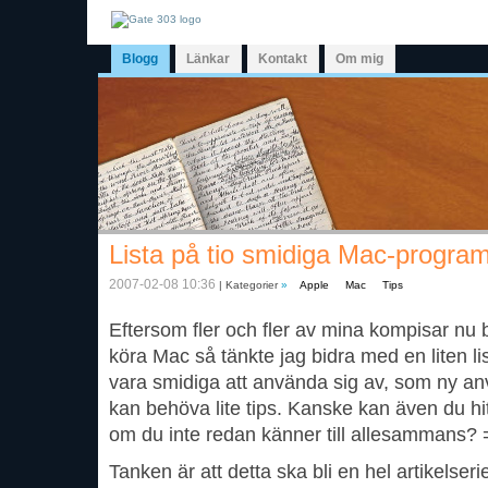
Blogg
Länkar
Kontakt
Om mig
Lista på tio smidiga Mac-progra
2007-02-08 10:36
| Kategorier
»
Apple
Mac
Tips
Eftersom fler och fler av mina kompisar nu 
köra Mac så tänkte jag bidra med en liten 
vara smidiga att använda sig av, som ny a
kan behöva lite tips. Kanske kan även du hi
om du inte redan känner till allesammans? 
Tanken är att detta ska bli en hel artikelse