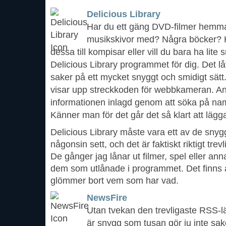
Delicious Library
Har du ett gäng DVD-filmer hemm
musikskivor med? Några böcker? Hä
dessa till kompisar eller vill du bara ha lite
Delicious Library programmet för dig. Det lå
saker på ett mycket snyggt och smidigt sätt. 
visar upp streckkoden för webbkameran. Ann
informationen inlagd genom att söka på nam
Känner man för det går det så klart att lägga
Delicious Library måste vara ett av de sn
någonsin sett, och det är faktiskt riktigt tre
De gånger jag lånar ut filmer, spel eller ann
dem som utlånade i programmet. Det finns al
glömmer bort vem som har vad.
NewsFire
Utan tvekan den trevligaste RSS-lä
är snygg som tusan gör ju inte sak