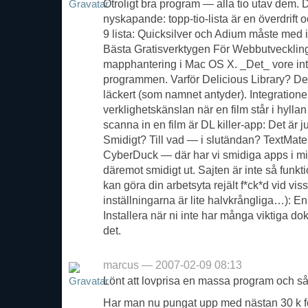
Otroligt bra program — alla tio utav dem. D
nyskapande: topp-tio-lista är en överdrift 
9 lista: Quicksilver och Adium måste med i
Bästa Gratisverktygen För Webbutveckling 
mapphantering i Mac OS X. _Det_ vore int
programmen. Varför Delicious Library? Det är
läckert (som namnet antyder). Integration
verklighetskänslan när en film står i hylla
scanna in en film är DL killer-app: Det är j
Smidigt? Till vad — i slutändan? TextMate,
CyberDuck — där har vi smidiga apps i mi
däremot smidigt ut. Sajten är inte så fun
kan göra din arbetsyta rejält f*ck*d vid viss
inställningarna är lite halvkrångliga…): En
Installera när ni inte har många viktiga 
det.
marcus — 2007-02-09 08:13
Lönt att lovprisa en massa program och så 
Har man nu pungat upp med nästan 30 k fö