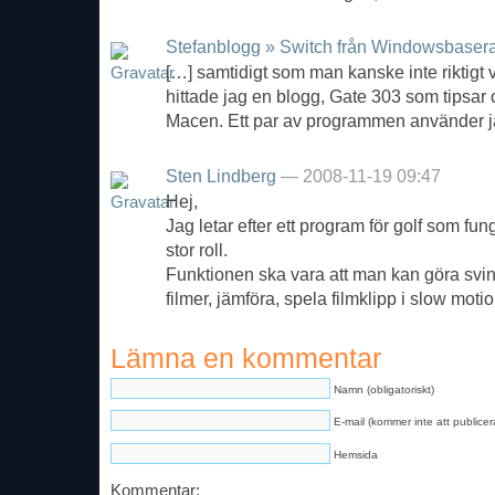
Stefanblogg » Switch från Windowsbasera
[…] samtidigt som man kanske inte riktigt v
hittade jag en blogg, Gate 303 som tipsar
Macen. Ett par av programmen använder 
Sten Lindberg
— 2008-11-19 09:47
Hej,
Jag letar efter ett program för golf som fun
stor roll.
Funktionen ska vara att man kan göra sving
filmer, jämföra, spela filmklipp i slow moti
Lämna en kommentar
Namn (obligatoriskt)
E-mail (kommer inte att publicera
Hemsida
Kommentar: