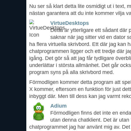
Nu ser så klart detta lite osmidigt ut i tex
nästan garantera att du inte kommer vilja v
VirtueDesktops
Detta är ytterligare ett sådant där
saknar när jag sitter vid en dator s
ha flera virtuella skrivbord. Ett där jag kan
chatprogrammen ligger och ett tredje där j
igång. Det gör så att jag får tydligare öve
underlättar i största allmänhet. Det går ocks
program syns på alla skrivbord med.
Förmodligen kommer detta program att spela 
X kommer, eftersom en funktion för just det
inbyggt där. Men till dess kan jag varmt r
Adium
Förmodligen finns det inte en enda
utan denna chatklient. Det är utan 
chatprogrammet jag har använt mig av. Det f