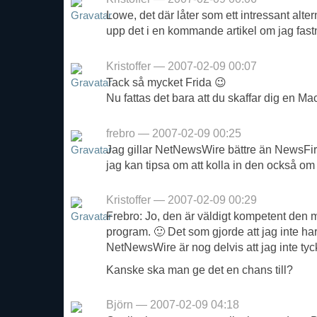
Lowe, det där låter som ett intressant alte
upp det i en kommande artikel om jag fast
Kristoffer — 2007-02-09 00:07
Tack så mycket Frida 😉
Nu fattas det bara att du skaffar dig en M
frebro — 2007-02-09 00:25
Jag gillar NetNewsWire bättre än NewsFire
jag kan tipsa om att kolla in den också o
Kristoffer — 2007-02-09 00:29
Frebro: Jo, den är väldigt kompetent den me
program. 🙂 Det som gjorde att jag inte har
NetNewsWire är nog delvis att jag inte tyck
Kanske ska man ge det en chans till?
Björn — 2007-02-09 04:18