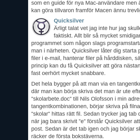
som en guide för nya Mac-användare men 
kan göra tillvaron framför Macen ännu trevli
Quicksilver
Ärligt talat vet jag inte hur jag sk
faktiskt. Allt blir så mycket smidi
programmet som någon slags programstart
man i närheten. Quicksilver låter dig starta
filer i e-mail, hanterar filer på hårddisken, sä
princip kan du få Quicksilver att göra nästa
fast oerhört mycket snabbare.
Det hela bygger på att man via en tangentk
där man kan börja skriva det man är ute efter.
”skolarbete.doc” till Nils Olofsson i min adr
tangentkombinationen, börjar skriva på filna
”skolar” hittas rätt fil. Sedan trycker jag tab
när jag bara skrivit ”e” förstår Quicksilver att
post. Sedan är det tab igen och jag börjar 
räcker de första bokstäverna.