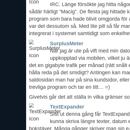
IRC. Länge försökte jag hitta någ
sådär härligt ”Macig”. De flesta jag hittad
program som bara hade blivit omgjorda för a
var det dessutom så. Med lite pill så får ma
integrerat i systemet samtidigt som enkelhet
SurplusMeter
När jag är ute på vift med min dato
uppkopplad via mobilen, vilket ju är
det en gigabyte trafik per månad (rätt snål
hålla reda på det smidigt? Antingen kan man 
saldosidan man har på sina kundsidor, eller
trevliga program och tar en titt… =)
Givetvis går det att ställa in vilka gränser s
TextExpander
Sist ut denna gång får TextExpand
kunna skriva längre texter, datum 
bokstäver. Många gånger skriver man sin e-