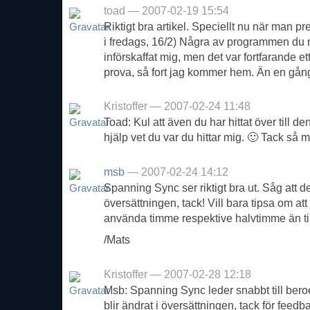
toad — 2007-02-19 15:54
Riktigt bra artikel. Speciellt nu när man pre
i fredags, 16/2) Några av programmen du 
införskaffat mig, men det var fortfarande e
prova, så fort jag kommer hem. Än en gång, 
Kristoffer — 2007-02-24 11:48
Toad: Kul att även du har hittat över till d
hjälp vet du var du hittar mig. 🙂 Tack så 
msb
— 2007-02-24 14:12
Spanning Sync ser riktigt bra ut. Såg att 
översättningen, tack! Vill bara tipsa om att j
använda timme respektive halvtimme än t
/Mats
Kristoffer — 2007-02-28 12:18
Msb: Spanning Sync leder snabbt till beroen
blir ändrat i översättningen, tack för feedb