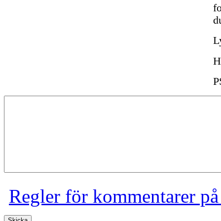
f
d
L
H
P
Regler för kommentarer på