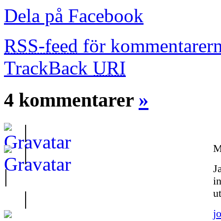
Dela på Facebook
RSS-feed
för kommentarern
TrackBack
URI
4 kommentarer
»
|
M
|
J
|
i
|
u
j