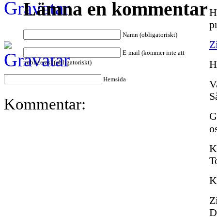
Lämna en kommentar
H
p
Namn (obligatoriskt)
Z
E-mail (kommer inte att
publiceras) (obligatoriskt)
H
Hemsida
V
S
Kommentar:
G
o
K
T
K
Z
D