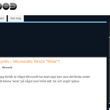
akt
Om mig
ynth – Microsofts första ”Wow”?
Microsoft
ag förstår är något Microsoft har köpt upp) kan vara det första under
att känna ”wow” på något som helst sätt. Se och avgör själva: