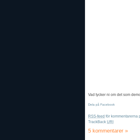
Vad tycker ni om det som dem
Dela på Facebook
RSS-feed
för kommentarerna p
TrackBack
URI
5 kommentarer
»