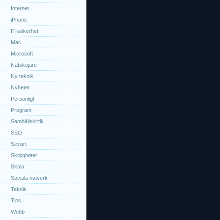
Internet
iPhone
IT-säkerhet
Mac
Microsoft
Nätskojare
Ny teknik
Nyheter
Personligt
Program
Samhällskritik
SEO
Sevärt
Skojigheter
Skola
Sociala nätverk
Teknik
Tips
Webb