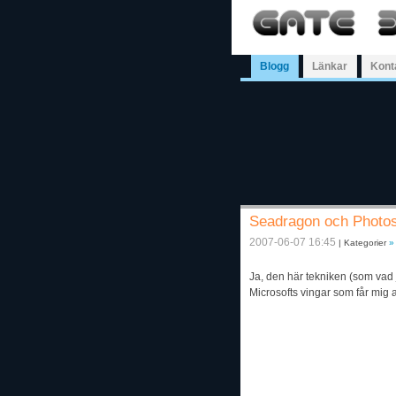
Blogg
Länkar
Kont
Seadragon och Photos
2007-06-07 16:45
| Kategorier
»
Ja, den här tekniken (som vad j
Microsofts vingar som får mig 