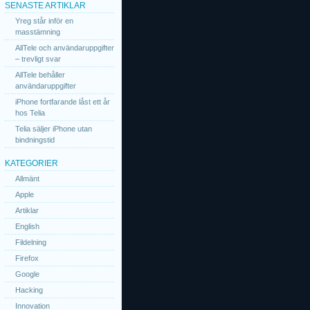
SENASTE ARTIKLAR
Yreg står inför en
masstämning
AllTele och användaruppgifter
– trevligt svar
AllTele behåller
användaruppgifter
iPhone fortfarande låst ett år
hos Telia
Telia säljer iPhone utan
bindningstid
KATEGORIER
Allmänt
Apple
Artiklar
English
Fildelning
Firefox
Google
Hacking
Innovation