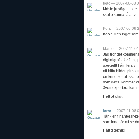
toad — 2007-06-08 0
Måste ju säga att det
skulle kunna få anvä
Kent — 2007-06-09 
Koolt. Men inget som 
Marco — 2007-11-04
Jag tror det kommer at
digitalgrafik för film,
speciellt från flera vi
att hitta bilder, plus 
omkring ser ut, skalr
som detta. kommer var
även exportera kamera 
Helt otroligt!
lowe
— 2007-11-08 0
Tänk er filhanterar-p
som innebär att se d
Häftig teknik!