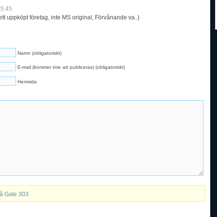
5:45
ett uppköpt företag, inte MS original, Förvånande va..)
Namn (obligatoriskt)
E-mail (kommer inte att publiceras) (obligatoriskt)
Hemsida
på Gate 303