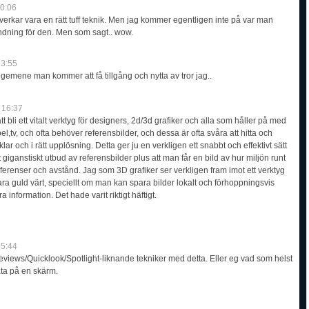
0:06
 verkar vara en rätt tuff teknik. Men jag kommer egentligen inte på var man
ndning för den. Men som sagt.. wow.
23:55
gemene man kommer att få tillgång och nytta av tror jag..
 16:37
t bli ett vitalt verktyg för designers, 2d/3d grafiker och alla som håller på med
spel,tv, och ofta behöver referensbilder, och dessa är ofta svåra att hitta och
nklar och i rätt upplösning. Detta ger ju en verkligen ett snabbt och effektivt sätt
ett giganstiskt utbud av referensbilder plus att man får en bild av hur miljön runt
eferenser och avstånd. Jag som 3D grafiker ser verkligen fram imot ett verktyg
a guld värt, speciellt om man kan spara bilder lokalt och förhoppningsvis
information. Det hade varit riktigt häftigt.
5:44
reviews/Quicklook/Spotlight-liknande tekniker med detta. Eller eg vad som helst
ata på en skärm.