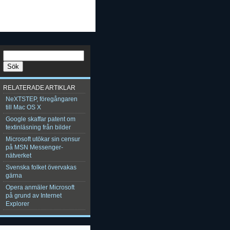
RELATERADE ARTIKLAR
NeXTSTEP, föregångaren
till Mac OS X
Google skaffar patent om
textinläsning från bilder
Microsoft utökar sin censur
på MSN Messenger-
nätverket
Svenska folket övervakas
gärna
Opera anmäler Microsoft
på grund av Internet
Explorer