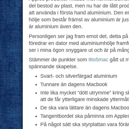
del bestod av plast, men nu har de låtit produ
att använda i första hand aluminium. Den e
hölje som består främst av aluminium är ju
är aluminium även den.
Personligen ser jag fram emot det, detta på 
föredrar en dator med aluminiumhölje framfö
ser i mina ögon snyggare ut och är på mång
Stämmer de punkter som
9to5mac
gått ut m
spännande skapelse.
Svart- och silverfärgad aluminium
Tunnare än dagens Macbook
Inte lika mycket ”dött utrymme” kring 
att de får ytterligare minskade yttermåt
De ska vara lättare än dagens Macbo
Tangentbordet ska påminna om Apples
På något sätt ska styrplattan vara för