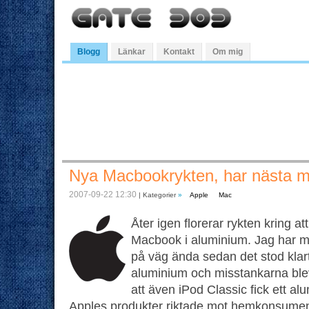
Blogg
Länkar
Kontakt
Om mig
Nya Macbookrykten, har nästa m
2007-09-22 12:30
| Kategorier
»
Apple
Mac
Åter igen florerar rykten kring 
Macbook i aluminium. Jag har mi
på väg ända sedan det stod klart
aluminium och misstankarna blev
att även iPod Classic fick ett al
Apples produkter riktade mot hemkonsumente