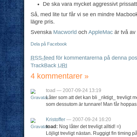
De ska vara mycket aggressivt prissat
Så, med lite tur får vi se en mindre Macbo
lägre pris.
Svenska
Macworld
och
AppleMac
är två av
Dela på Facebook
RSS-feed
för kommentarerna på denna pos
TrackBack
URI
4 kommentarer
»
toad — 2007-09-24 13:19
Låter som att det kan bli _riktigt_ trevlig
som dessutom är tunnare! Man får hoppas 
Kristoffer
— 2007-09-24 16:20
toad:
Nog låter det trevligt alltid! =)
Löjligt trevligt nästan. Ruggigt fin timing 