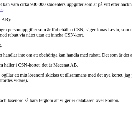
det kan vara cirka 930 000 studenters uppgifter som är på vift efter ha
et
.
t AB):
 några personuppgifter som är förbehållna CSN, säger Jonas Levin, som me
a med rabatt via nätet utan att inneha CSN-kort.
g.
et handlar inte om att obehöriga kan handla med rabatt. Det som är det al
 håller i CSN-kortet, det är Mecenat AB.
ag ogillar att mitt lösenord skickas ut tillsammans med det nya kortet, jag 
fördes vidare).
 och lösenord så bara fetglöm att vi ger er databasen över konton.