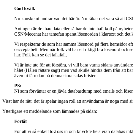
God kväll.
Nu kanske ni undrar vad det här är. Nu råkar det vara så att CSN
Antingen är de tbara lata eller så har de inte haft koll på nyhe
CSN/Mecenat har tamefan sparat lösenorden i klartext och det ka
Vi respekterar de som har samma lösenord på flera hemsidor efter
oacceptabelt. Men när folk väl har ett riktigt bra lösenord och
har. Folk kan se det iallafall,
Vi är inte ute för att förstöra, vi vill bara varna sidans använda
hålet (Hålen rättare sagt) men vad skulle hindra dem från att bar
även ni få redan på denna stora sidas brister.
PS:
Ni som förväntar er en jävla databasdump med emails och löseno
Visst har de rätt, det är spelar ingen roll att användarna är noga med si
Ytterligare ett meddelande som lämnades på sidan:
Förlåt
För att vi så enkelt tog oss in och knyckte hela eran databas ink