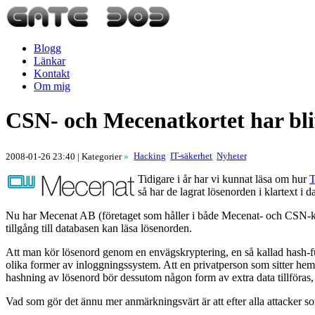
Blogg
Länkar
Kontakt
Om mig
CSN- och Mecenatkortet har bli
Hacking
IT-säkerhet
Nyheter
2008-01-26 23:40
| Kategorier
»
Tidigare i år har vi kunnat läsa om hur
T
så har de lagrat lösenorden i klartext i d
Nu har Mecenat AB (företaget som håller i både Mecenat- och CSN-kort
tillgång till databasen kan läsa lösenorden.
Att man kör lösenord genom en envägskryptering, en så kallad hash-funk
olika former av inloggningssystem. Att en privatperson som sitter hem
hashning av lösenord bör dessutom någon form av extra data tillföras, e
Vad som gör det ännu mer anmärkningsvärt är att efter alla attacker som sk