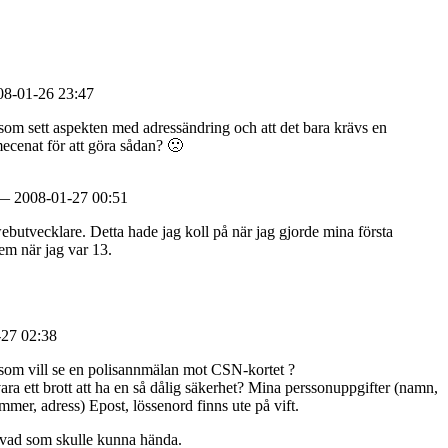
8-01-26 23:47
 som sett aspekten med adressändring och att det bara krävs en
ecenat för att göra sådan? 🙁
 2008-01-27 00:51
butvecklare. Detta hade jag koll på när jag gjorde mina första
em när jag var 13.
27 02:38
 som vill se en polisannmälan mot CSN-kortet ?
ara ett brott att ha en så dålig säkerhet? Mina perssonuppgifter (namn,
mmer, adress) Epost, lössenord finns ute på vift.
ad som skulle kunna hända.