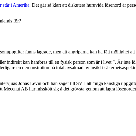
r står i Amerika
. Det går så klart att diskutera huruvida lösenord är per
omlands för?
onuppgifter fanns lagrade, men att angriparna kan ha fått möjlighet att
r indirekt kan hänföras till en fysisk person som är i livet.”. Är inte l
ytterligare en demonstration på total avsaknad av insikt i säkerhetsaspekt
 intervjuas Jonas Levin och han säger till SVT att ”inga känsliga uppgift
 att Mecenat AB har misskött sig å det grövsta genom att lagra lösenorden 