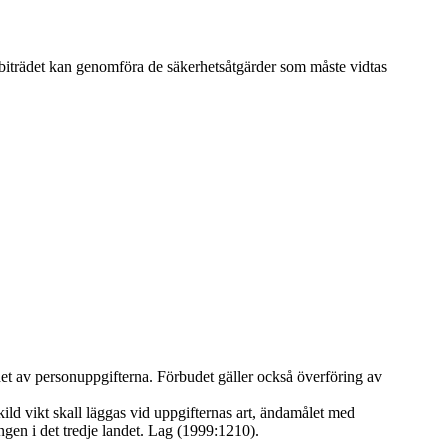
tsbiträdet kan genomföra de säkerhetsåtgärder som måste vidtas
ddet av personuppgifterna. Förbudet gäller också överföring av
d vikt skall läggas vid uppgifternas art, ändamålet med
gen i det tredje landet. Lag (1999:1210).