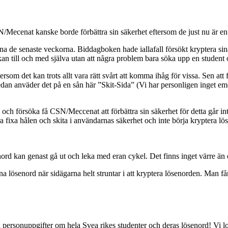
/Mecenat kanske borde förbättra sin säkerhet eftersom de just nu är en f
terna de senaste veckorna. Biddagboken hade iallafall försökt kryptera s
n till och med själva utan att några problem bara söka upp en student o
som det kan trots allt vara rätt svårt att komma ihåg för vissa. Sen att
 sedan anväder det på en sån här ”Skit-Sida” (Vi har personligen inget e
re och försöka få CSN/Meccenat att förbättra sin säkerhet för detta går in
a fixa hålen och skita i användarnas säkerhet och inte börja kryptera lös
rd kan genast gå ut och leka med eran cykel. Det finns inget värre än 
na lösenord när sidägarna helt struntar i att kryptera lösenorden. Man får
l personuppgifter om hela Svea rikes studenter och deras lösenord! Vi lova