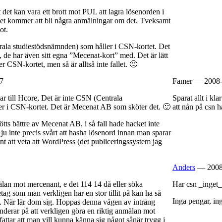
det kan vara ett brott mot PUL att lagra lösenorden i
 det kommer att bli några anmälningar om det. Tveksamt
ot.
ala studiestödsnämnden) som håller i CSN-kortet. Det
de har även sitt egna ”Mecenat-kort” med. Det är lätt
er CSN-kortet, men så är alltså inte fallet. 🙂
7
Famer — 2008-
ar till Hcore, Det är inte CSN (Centrala
Sparat allt i kl
r i CSN-kortet. Det är Mecenat AB som sköter det. 🙂
att nån på csn ha
ötts bättre av Mecenat AB, i så fall hade hacket inte
 är ju inte precis svårt att hasha lösenord innan man sparar
 att veta att WordPress (det publiceringssystem jag
Anders
— 2008-
an mot mercenant, e det 114 14 då eller söka
Har csn _inget_
retag som man verkligen har en stor tillit på kan ha så
Inga pengar, ing
t. När lär dom sig. Hoppas denna vågen av intrång
g funderar på att verkligen göra en riktig anmälan mot
attar att man vill kunna känna sig något sånär trygg i