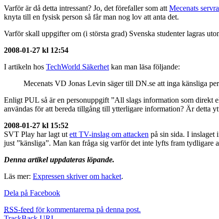
Varför är då detta intressant? Jo, det förefaller som att
Mecenats servra
knyta till en fysisk person så får man nog lov att anta det.
Varför skall uppgifter om (i största grad) Svenska studenter lagras ut
2008-01-27 kl 12:54
I artikeln hos
TechWorld Säkerhet
kan man läsa följande:
Mecenats VD Jonas Levin säger till DN.se att inga känsliga pers
Enligt PUL så är en personuppgift ”All slags information som direkt elle
användas för att bereda tillgång till ytterligare information? Är detta 
2008-01-27 kl 15:52
SVT Play har lagt ut
ett TV-inslag om attacken
på sin sida. I inslaget
just ”känsliga”. Man kan fråga sig varför det inte lyfts fram tydligare
Denna artikel uppdateras löpande.
Läs mer:
Expressen skriver om hacket
.
Dela på Facebook
RSS-feed
för kommentarerna på denna post.
TrackBack
URI