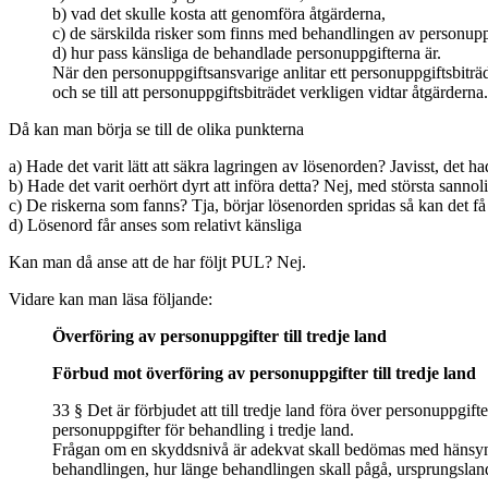
b) vad det skulle kosta att genomföra åtgärderna,
c) de särskilda risker som finns med behandlingen av personupp
d) hur pass känsliga de behandlade personuppgifterna är.
När den personuppgiftsansvarige anlitar ett personuppgiftsbiträ
och se till att personuppgiftsbiträdet verkligen vidtar åtgärderna.
Då kan man börja se till de olika punkterna
a) Hade det varit lätt att säkra lagringen av lösenorden? Javisst, det ha
b) Hade det varit oerhört dyrt att införa detta? Nej, med största sanno
c) De riskerna som fanns? Tja, börjar lösenorden spridas så kan det f
d) Lösenord får anses som relativt känsliga
Kan man då anse att de har följt PUL? Nej.
Vidare kan man läsa följande:
Överföring av personuppgifter till tredje land
Förbud mot överföring av personuppgifter till tredje land
33 § Det är förbjudet att till tredje land föra över personuppgi
personuppgifter för behandling i tredje land.
Frågan om en skyddsnivå är adekvat skall bedömas med hänsyn t
behandlingen, hur länge behandlingen skall pågå, ursprungslande