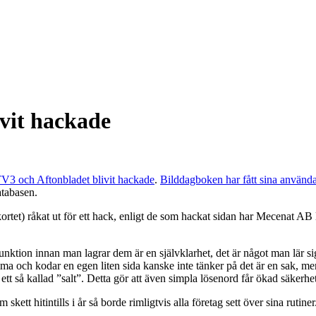
vit hackade
V3 och Aftonbladet blivit hackade
.
Bilddagboken har fått sina använd
atabasen.
et) råkat ut för ett hack, enligt de som hackat sidan har Mecenat AB la
tion innan man lagrar dem är en självklarhet, det är något man lär sig (
ma och kodar en egen liten sida kanske inte tänker på det är en sak, me
tt så kallad ”salt”. Detta gör att även simpla lösenord får ökad säkerhet
ett hitintills i år så borde rimligtvis alla företag sett över sina rutiner