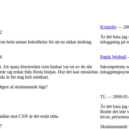
Kristofer
— 200
2
Är det bara jag
m helst annan bekräftelse för att en sådan ändring
inloggning på m
6
Patrik Weibull
—
å. Att spara lösenorden som hashar var en av de där
Inkompetenta we
de sig redan från första början. Hur det kan misskötas
inloggningssyst
ida är för mig helt ofattbart.
ligen så skrämmande lågt?
TL — 2008-01-
Är det bara jag
Borde det inte v
nmälan mot CSN är det enda rätta.
tel-nr, personnu
7
Skrämmmande v