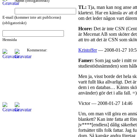
Namn (obligatoriskt)
TL:
Tja, man kan nog anse att 
klartext. Har en känsla av att
E-mail (kommer inte att publiceras)
om det leder någon vart därem
(obligatoriskt)
Hcore:
Det är inte CSN (Centr
är Mecenat AB som sköter det, 
att tro att det är CSN som sköt
Hemsida
Kristoffer
— 2008-01-27 10:5
Kommentar:
Famer:
Som jag sade i mitt sv
studiestödsnämnden) som hålle
Men ja, visst borde det hela sk
varit fullt lika allvarligt. Det
dem i en databas… Känns skönt
använder) gör det i alla fall. =)
Victor — 2008-01-27 14:46
Um, om man vill göra en anmäl
blankett? Kan inte fatta att fö
jv****[endless] dålig säkerhe
fortsätter tills folk fattar. Ja
dom. Så kanske andra företag f