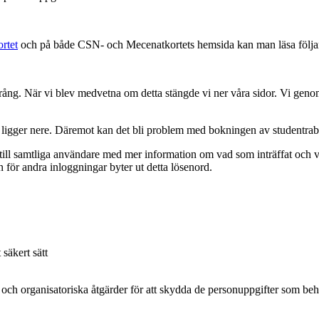
rtet
och på både CSN- och Mecenatkortets hemsida kan man läsa följa
ntrång. När vi blev medvetna om detta stängde vi ner våra sidor. Vi g
na ligger nere. Däremot kan det bli problem med bokningen av studentra
till samtliga användare med mer information om vad som inträffat och v
 för andra inloggningar byter ut detta lösenord.
säkert sätt
 och organisatoriska åtgärder för att skydda de personuppgifter som b