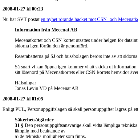
2008-01-27 kl 00:23
Nu har SVT postat
en nyhet rörande hacket mot CSN- och Mecenatko
Information från Mecenat AB
Mecenatkortet och CSN-kortet utsattes under helgen för datai
sidorna igen förrän den är genomförd.
Reserabatterna på SJ och bussbolagen berörs inte av att sidor
Så snart vi kan öppna igen kommer vi att skicka ut information 
sitt lösenord på Mecenatkortets eller CSN-kortets hemsidor även
Hälsningar
Jonas Levin VD på Mecenat AB
2008-01-27 kl 01:05
Enligt PUL, Personuppgiftslagen så skall personuppgifter lagras på ett 
Säkerhetsåtgärder
31 §
Den personuppgiftsansvarige skall vidta lämpliga tekniska
lämplig med beaktande av
a) de tekniska möjligheter som finns,