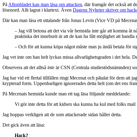
På
Aftonbladet kan man läsa om attacken
, där framgår det också att 
lösenord. Allt lagrat i klartext. Även
Dagens Nyheter skriver om hack
Där kan man läsa ett uttalande från Jonas Levin (Vice VD på Mecena
– Jag vill betona att det via vår hemsida inte går att komma åt
praktiska det inneburit är att de kan ha fått möjlighet att handl
– Och för att kunna köpa något måste man ju ändå betala för si
Jag vet inte om han helt lyckas missa allvarlighetsgraden i det hela. D
Observera att det alltså
inte
är CSN (Centrala studiestödsnämnden) som
Jag har vid ett flertal tillfällen ringt Mecenat och påtalat för dem att j
krypterad form. Uppenbarligen ignorerades detta helt (om det ens fram
På Mecenats hemsida kunde man ett tag läsa följande meddelande:
Vi gör inte detta för att kidsen ska kunna ha kul med folks mail
Jag hoppas verkligen att de som attackerade sidan håller detta.
Det gick även att läsa:
Hack?