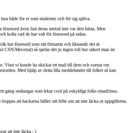
ara både för er som studenter och för sig själva.
ina lösenord även fast deras metod inte var den bästa. Men
ch kolla vad de har valt för lösenord på sidan.
 folk har lösenord som sitt förnamn och liknande det är
mot CSN/Mecenat) så spelar det ju ingen roll hur säkert man än
te. Visst vi kunde ha skickat ett mail till dem och varnat om
enorden. Med hjälp av detta lilla meddelandet till folket så kan
ett gäng småungar som lekar cool på oskyldigt folks email/msn.
 hoppas att hackarna håller sitt löfte om att inte läcka ut uppgifterna.
r att inte läcka : )