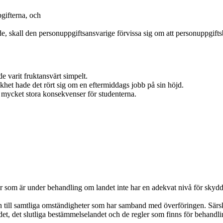
gifterna, och
de, skall den personuppgiftsansvarige förvissa sig om att personuppgif
de varit fruktansvärt simpelt.
likhet hade det rört sig om en eftermiddags jobb på sin höjd.
å mycket stora konsekvenser för studenterna.
fter som är under behandling om landet inte har en adekvat nivå för sky
ill samtliga omständigheter som har samband med överföringen. Särskil
t, det slutliga bestämmelselandet och de regler som finns för behandlin