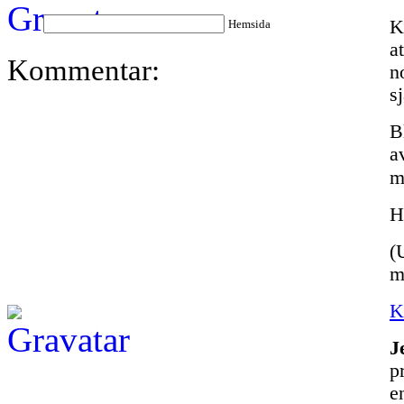
K
Hemsida
a
Kommentar:
n
sj
B
a
m
H
(
m
K
J
p
e