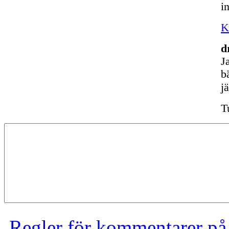
i
K
d
J
b
j
T
Regler för kommentarer på