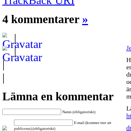
TrackBack
URI
4 kommentarer
»
|
J
|
H
|
e
|
d
o
ä
Lämna en kommentar
m
L
Namn (obligatoriskt)
h
E-mail (kommer inte att
d
publiceras) (obligatoriskt)