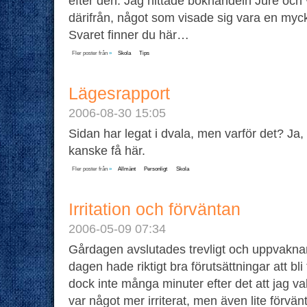
efter den. Jag hittade bokhandeln Jure och 
därifrån, något som visade sig vara en myck
Svaret finner du här…
Fler poster från
»
Skola
Tips
Lägesrapport
2006-08-30 15:05
Sidan har legat i dvala, men varför det? Ja
kanske få här.
Fler poster från
»
Allmänt
Personligt
Skola
Irritation och förväntan
2006-05-09 07:34
Gårdagen avslutades trevligt och uppvakna
dagen hade riktigt bra förutsättningar att bli 
dock inte många minuter efter det att jag va
var något mer irriterat, men även lite förvänt