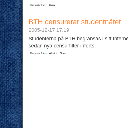
Fler poster från
»
Skola
BTH censurerar studentnätet
2005-12-17 17:19
Studenterna på BTH begränsas i sitt Intern
sedan nya censurfilter införts.
Fler poster från
»
Allmänt
Skola