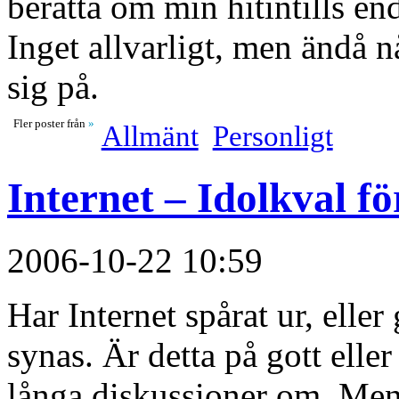
berätta om min hitintills en
Inget allvarligt, men ändå 
sig på.
Fler poster från
»
Allmänt
Personligt
Internet – Idolkval f
2006-10-22 10:59
Har Internet spårat ur, eller 
synas. Är detta på gott ell
långa diskussioner om. Men 