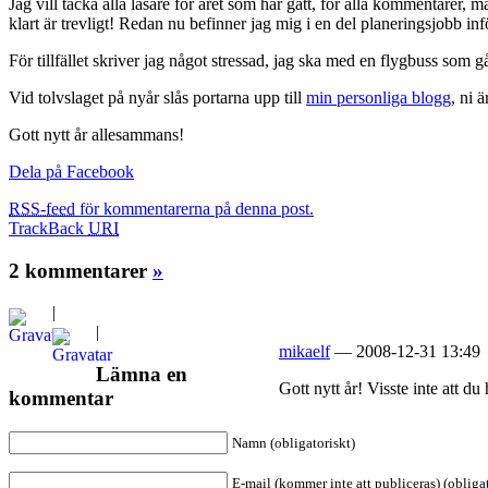
Jag vill tacka alla läsare för året som har gått, för alla kommentarer, m
klart är trevligt! Redan nu befinner jag mig i en del planeringsjobb i
För tillfället skriver jag något stressad, jag ska med en flygbuss som g
Vid tolvslaget på nyår slås portarna upp till
min personliga blogg
, ni 
Gott nytt år allesammans!
Dela på Facebook
RSS-feed
för kommentarerna på denna post.
TrackBack
URI
2 kommentarer
»
|
|
mikaelf
— 2008-12-31 13:49
Lämna en
Gott nytt år! Visste inte att 
kommentar
Namn (obligatoriskt)
E-mail (kommer inte att publiceras) (obligat