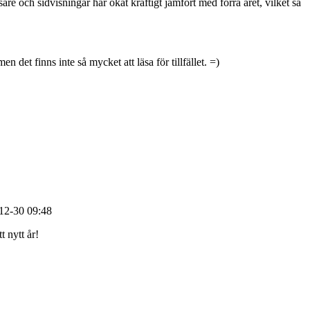
sare och sidvisningar har ökat kraftigt jämfört med förra året, vilket så
n det finns inte så mycket att läsa för tillfället. =)
2-30 09:48
 nytt år!