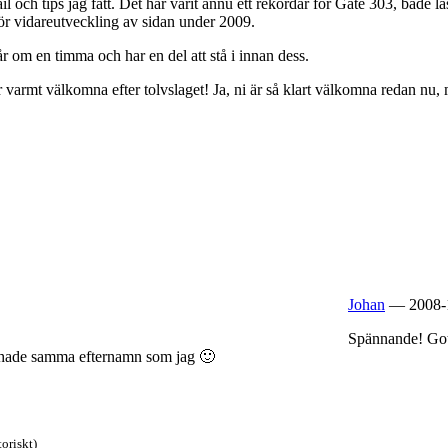
ail och tips jag fått. Det har varit ännu ett rekordår för Gate 303, både lä
nför vidareutveckling av sidan under 2009.
år om en timma och har en del att stå i innan dess.
är varmt välkomna efter tolvslaget! Ja, ni är så klart välkomna redan nu, me
Johan
— 2008-1
Spännande! Gott
du hade samma efternamn som jag 🙂
oriskt)