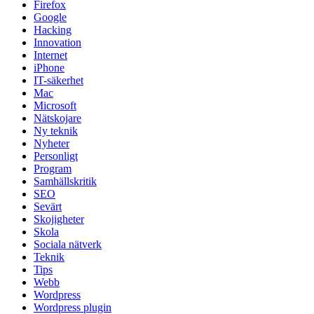
Firefox
Google
Hacking
Innovation
Internet
iPhone
IT-säkerhet
Mac
Microsoft
Nätskojare
Ny teknik
Nyheter
Personligt
Program
Samhällskritik
SEO
Sevärt
Skojigheter
Skola
Sociala nätverk
Teknik
Tips
Webb
Wordpress
Wordpress plugin