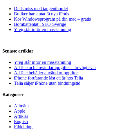
Dells miss med tangentbordet
Butiker har slutat få nya iPods
Kör Windowsprogram på din mac – gratis
Bombattentat i SEO-Sverige
Yreg står inför en masstämning
Senaste artiklar
Yreg står inför en masstämning
AllTele och användaruppgifter – trevligt svar
AllTele behåller användaruppgifter
iPhone fortfarande låst ett år hos Telia
Telia säljer iPhone utan bindningstid
Kategorier
Allmänt
Apple
Artiklar
English
Fildelning