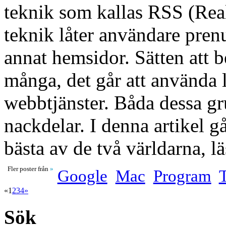
teknik som kallas RSS (Rea
teknik låter användare pren
annat hemsidor. Sätten att
många, det går att använda 
webbtjänster. Båda dessa gr
nackdelar. I denna artikel g
bästa av de två världarna, l
Fler poster från
»
Google
Mac
Program
«
1
2
3
4
»
Sök