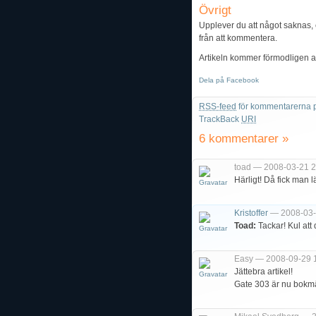
Övrigt
Upplever du att något saknas, e
från att kommentera.
Artikeln kommer förmodligen a
Dela på Facebook
RSS-feed
för kommentarerna p
TrackBack
URI
6 kommentarer
»
toad — 2008-03-21 2
Härligt! Då fick man l
Kristoffer
— 2008-03-
Toad:
Tackar! Kul att 
Easy — 2008-09-29 
Jättebra artikel!
Gate 303 är nu bokmä