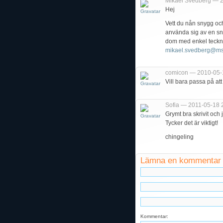
Mikael Svedberg — 
Hej
Vett du nån snygg oc
använda sig av en sn
dom med enkel teckni
mikael.svedberg@ms
comicon — 2010-05-
Vill bara passa på att 
Sofia — 2011-05-18 
Grymt bra skrivit och
Tycker det är viktigt!
chingeling
Lämna en kommentar
Kommentar: