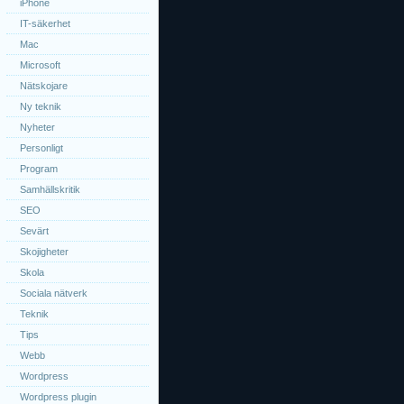
iPhone
IT-säkerhet
Mac
Microsoft
Nätskojare
Ny teknik
Nyheter
Personligt
Program
Samhällskritik
SEO
Sevärt
Skojigheter
Skola
Sociala nätverk
Teknik
Tips
Webb
Wordpress
Wordpress plugin