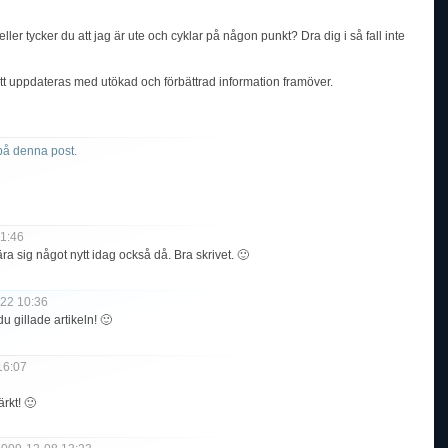
ller tycker du att jag är ute och cyklar på någon punkt? Dra dig i så fall inte
tt uppdateras med utökad och förbättrad information framöver.
å denna post.
1:46
ära sig något nytt idag också då. Bra skrivet. 🙂
22 10:36
du gillade artikeln! 🙂
16:07
rkt! 🙂