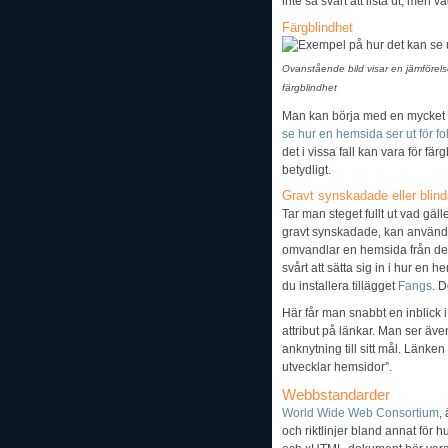
inte så svårt att lista ut, men 
Färgblindhet
Ovanstående bild visar en jämförels
färgblindhet
Man kan börja med en mycket en
se hur en hemsida ser ut för fo
det i vissa fall kan vara för fä
betydligt.
Gravt synskadade eller blin
Tar man steget fullt ut vad gä
gravt synskadade, kan använda
omvandlar en hemsida från det g
svårt att sätta sig in i hur en
du installera tillägget
Fangs
. 
Här får man snabbt en inblick i 
attribut på länkar. Man ser även
anknytning till sitt mål. Länk
utvecklar hemsidor”.
Webbstandarder
World Wide Web Consortium
,
och riktlinjer bland annat för 