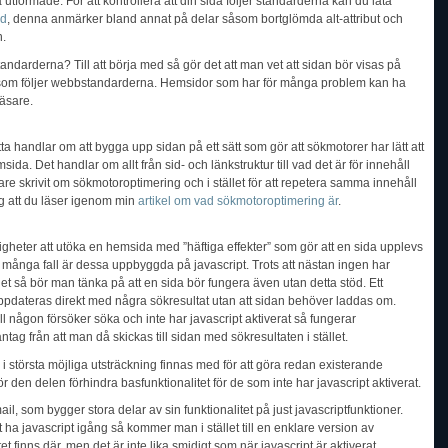
formade. För att kontrollera att din sida följer standarderna kan du låta
od
, denna anmärker bland annat på delar såsom bortglömda alt-attribut och
n.
ndarderna? Till att börja med så gör det att man vet att sidan bör visas på
 som följer webbstandarderna. Hemsidor som har för många problem kan ha
läsare.
a handlar om att bygga upp sidan på ett sätt som gör att sökmotorer har lätt att
ida. Det handlar om allt från sid- och länkstruktur till vad det är för innehåll
re skrivit om sökmotoroptimering och i stället för att repetera samma innehåll
g att du läser igenom min
artikel om vad sökmotoroptimering är
.
ligheter att utöka en hemsida med ”häftiga effekter” som gör att en sida upplevs
 många fall är dessa uppbyggda på javascript. Trots att nästan ingen har
get så bör man tänka på att en sida bör fungera även utan detta stöd. Ett
pdateras direkt med några sökresultat utan att sidan behöver laddas om.
all någon försöker söka och inte har javascript aktiverat så fungerar
g från att man då skickas till sidan med sökresultaten i stället.
å i största möjliga utsträckning finnas med för att göra redan existerande
ör den delen förhindra basfunktionalitet för de som inte har javascript aktiverat.
il, som bygger stora delar av sin funktionalitet på just javascriptfunktioner.
 ha javascript igång så kommer man i stället till en enklare version av
tet finns där, men det är inte lika smidigt som när javascript är aktiverat.