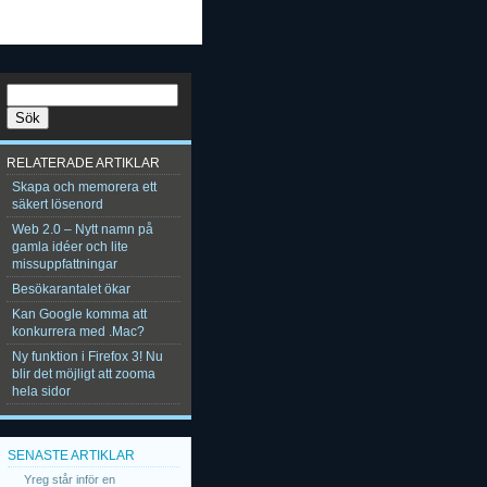
RELATERADE ARTIKLAR
Skapa och memorera ett
säkert lösenord
Web 2.0 – Nytt namn på
gamla idéer och lite
missuppfattningar
Besökarantalet ökar
Kan Google komma att
konkurrera med .Mac?
Ny funktion i Firefox 3! Nu
blir det möjligt att zooma
hela sidor
SENASTE ARTIKLAR
Yreg står inför en