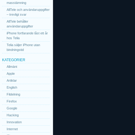
masstämning
AllTele och användaruppgifter
– trevligt svar
AllTele behåller
användaruppgifter
iPhone fortfarande låst ett år
hos Telia
Telia säljer iPhone utan
bindningstid
KATEGORIER
Allmänt
Apple
Artiklar
English
Fildelning
Firefox
Google
Hacking
Innovation
Internet