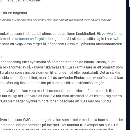
vad innebär det rent konkret?
e mellan hur denna sida ser ut ifall man har normal syn jämfört med en viss form av
kel del som i många fall glöms bort, nämligen färgblindhet. Ett
verktyg för att
lk med olika former av färgblindhet
gör det lätt att kunna sätta sig in i hur svårt
rgblinda att skilja vissa färger åt, något som i vissa fall påverkar användbarheten
da
ller anpassning efter synskador så hamnar man hos de blinda. Blinda, eller
 olika former av så kallade ”skärmläsare”. En skärmläsare är ett program som
rafiska som syns på skärmen till antingen tal eller punktskrift. Det är så klart
 hemsida ser ut för en blind, men ifall du använder Firefox som webbläsare så kan
Detta låter dig läsa en hemsida på samma sätt som skärmläsare gör.
hur viktigt det kan vara med till exempel alternativtexter för bilder och titel-
 hur viktigt det kan vara att länktext bör vara utformad så att texten i sig har en
en ”Läs mer” säger mycket mindre för en besökare än ”Läs mer om hur du
 även känt som W3C, är en organisation som arbetar med att ta fram standarder
hur material bör presenteras på Internet. Det handlar till exempel om hur HTML-