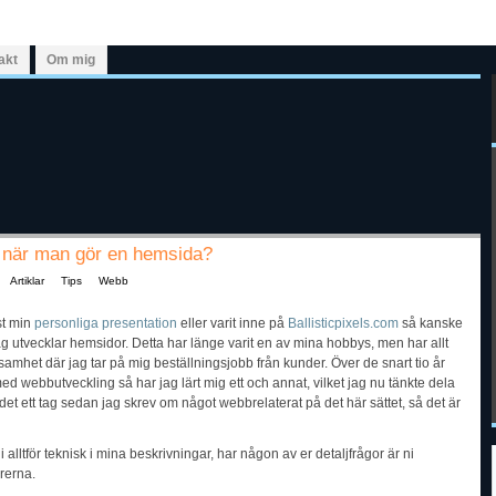
akt
Om mig
 när man gör en hemsida?
Artiklar
Tips
Webb
st min
personliga presentation
eller varit inne på
Ballisticpixels.com
så kanske
 jag utvecklar hemsidor. Detta har länge varit en av mina hobbys, men har allt
ksamhet där jag tar på mig beställningsjobb från kunder. Över de snart tio år
ed webbutveckling så har jag lärt mig ett och annat, vilket jag nu tänkte dela
et ett tag sedan jag skrev om något webbrelaterat på det här sättet, så det är
li alltför teknisk i mina beskrivningar, har någon av er detaljfrågor är ni
rerna.