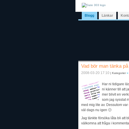
Blogg
Länkar
Kont
Vad bör man tänka på
2008-03-20 17:10
| Kategorier
»
Har ni tidigare lä
ni känner till att
mer blivit en ver
som jag sysslat m
med mig lite av. Dessutom var d
väl dags nu igen 🙂
Jag tänkte försöka låta bli att b
välkomna att fråga i kommenta