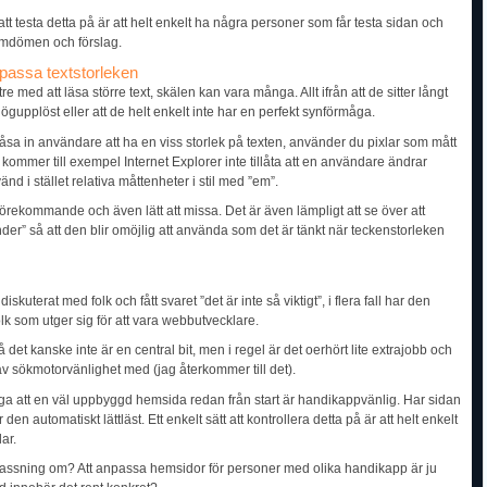
att testa detta på är att helt enkelt ha några personer som får testa sidan och
mdömen och förslag.
passa textstorleken
tre med att läsa större text, skälen kan vara många. Allt ifrån att de sitter långt
ögupplöst eller att de helt enkelt inte har en perfekt synförmåga.
 låsa in användare att ha en viss storlek på texten, använder du pixlar som mått
å kommer till exempel Internet Explorer inte tillåta att en användare ändrar
nd i stället relativa måttenheter i stil med ”em”.
örekommande och även lätt att missa. Det är även lämpligt att se över att
der” så att den blir omöjlig att använda som det är tänkt när teckenstorleken
skuterat med folk och fått svaret ”det är inte så viktigt”, i flera fall har den
k som utger sig för att vara webbutvecklare.
då det kanske inte är en central bit, men i regel är det oerhört lite extrajobb och
 av sökmotorvänlighet med (jag återkommer till det).
ga att en väl uppbyggd hemsida redan från start är handikappvänlig. Har sidan
ir den automatiskt lättläst. Ett enkelt sätt att kontrollera detta på är att helt enkelt
ar.
ssning om? Att anpassa hemsidor för personer med olika handikapp är ju