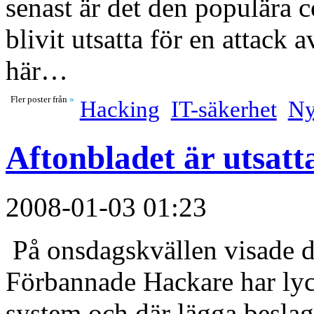
senast är det den populär
blivit utsatta för en attack 
här…
Fler poster från
»
Hacking
IT-säkerhet
Ny
Aftonbladet är utsatta
2008-01-03 01:23
På onsdagskvällen visade d
Förbannade Hackare har lyck
system och där lägga beslag