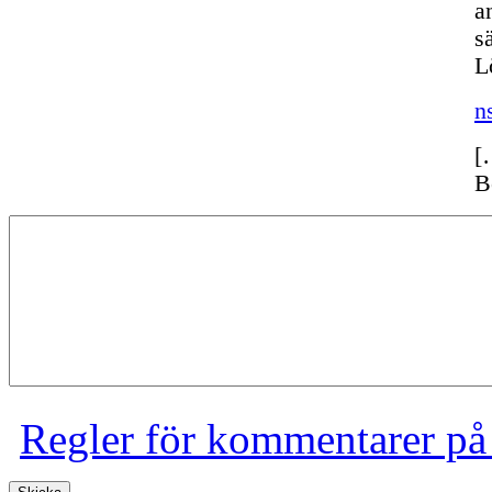
a
s
L
n
[
B
Regler för kommentarer på