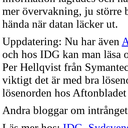
mer övervakning, ju större 
hända när datan läcker ut.
Uppdatering: Nu har även
A
och hos IDG kan man läsa
Per Hellqvist från Symantec
viktigt det är med bra lös
lösenorden hos Aftonbladet 
Andra bloggar om intrånge
Läs mer hos:
IDG
,
Sydsven