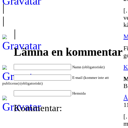
|
[
|
v
k
|
M
F
Lämna en kommentar
g
K
Namn (obligatoriskt)
E-mail (kommer inte att
M
publiceras) (obligatoriskt)
B
Hemsida
Å
1
Kommentar:
[
m