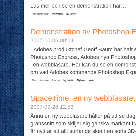
Läs mer och se en demonstration här…
Fler poster från
»
Innovation
Ny teknik
Demonstration av Photoshop 
2007-10-06 00:04
Adobes produktchef Geoff Baum har haft 
Photoshop Express, Adobes nya Photoshop-v
i en webbläsare. Här kan du se en demonstr
om vad Adobes kommande Photoshop Expr
Fler poster från
»
Internet
Ny teknik
Nyheter
Webb
SpaceTime, en ny webbläsare, l
2007-09-28 12:53
Ännu en ny webbläsare håller på att se dage
gränssnitt som skiljer sig ganska markant fr
är nytt är att allt surfande sker i en sorts 3D