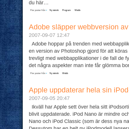
du här…
Fler poster från
»
Ny teknik
Program
Webb
Adobe släpper webbversion a
2007-09-07 12:47
Adobe hoppar på trenden med webbapplika
en version av Photoshop gjord för att köras d
trevligt med webbapplikationer i de fall de f
det några aspekter man inte får glömma bo
Fler poster från
»
Ny teknik
Webb
Apple uppdaterar hela sin iPod-
2007-09-05 20:47
Ikväll har Apple sett över hela sitt iPodso
blivit uppdaterade. iPod Nano är mindre oc
Nano och iPod Classic (som är dess nya namn
Dessutom har en helt ny iPodmodell lansera