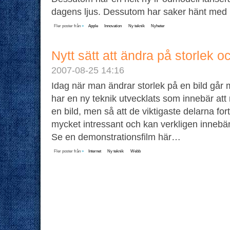
dagens ljus. Dessutom har saker hänt me
Fler poster från
»
Apple
Innovation
Ny teknik
Nyheter
Nytt sätt att ändra på storlek oc
2007-08-25 14:16
Idag när man ändrar storlek på en bild går
har en ny teknik utvecklats som innebär att
en bild, men så att de viktigaste delarna for
mycket intressant och kan verkligen innebär
Se en demonstrationsfilm här…
Fler poster från
»
Internet
Ny teknik
Webb