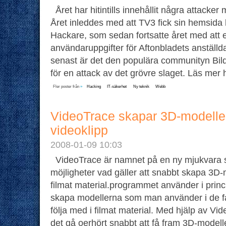
Året har hitintills innehållit några attacker
Året inleddes med att TV3 fick sin hemsid
Hackare, som sedan fortsatte året med att 
användaruppgifter för Aftonbladets anställd
senast är det den populära communityn Bild
för en attack av det grövre slaget. Läs mer
Fler poster från
»
Hacking
IT-säkerhet
Ny teknik
Webb
VideoTrace skapar 3D-modeller
videoklipp
2008-01-09 10:03
VideoTrace är namnet på en ny mjukvara 
möjligheter vad gäller att snabbt skapa 3D-m
filmat material.programmet använder i princ
skapa modellerna som man använder i de fal
följa med i filmat material. Med hjälp av Vid
det gå oerhört snabbt att få fram 3D-modell