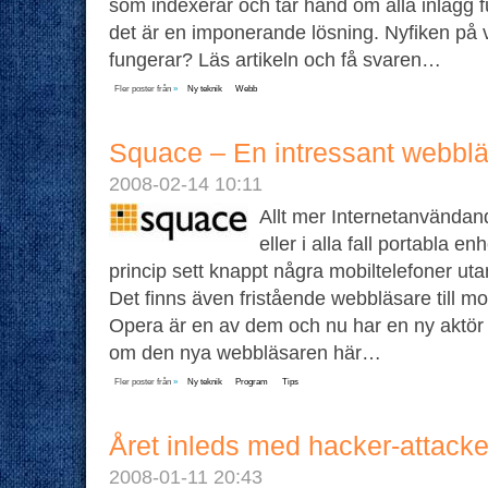
som indexerar och tar hand om alla inlägg 
det är en imponerande lösning. Nyfiken på v
fungerar? Läs artikeln och få svaren…
Fler poster från
»
Ny teknik
Webb
Squace – En intressant webbläs
2008-02-14 10:11
Allt mer Internetanvändand
eller i alla fall portabla en
princip sett knappt några mobiltelefoner u
Det finns även fristående webbläsare till mo
Opera är en av dem och nu har en ny aktör 
om den nya webbläsaren här…
Fler poster från
»
Ny teknik
Program
Tips
Året inleds med hacker-attacke
2008-01-11 20:43