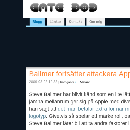
Blogg
Länkar
Kontakt
Om mig
Ballmer fortsätter attackera Ap
2009-03-23 12:33
| Kategorier
»
Allmänt
Steve Ballmer har blivit känd som en lite lät
jämna mellanrum ger sig på Apple med dive
han sagt att
det man betalar extra för när 
logotyp
. Givetvis så spelar ett märke roll,
Steve Ballmer låter bli att ta andra faktorer 