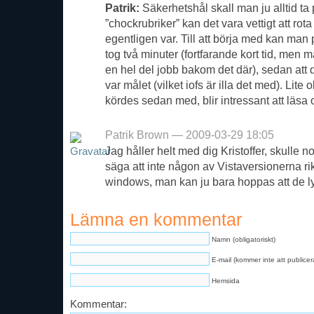
Patrik:
Säkerhetshål skall man ju alltid ta
”chockrubriker” kan det vara vettigt att rot
egentligen var. Till att börja med kan man
tog två minuter (fortfarande kort tid, men m
en hel del jobb bakom det där), sedan att 
var målet (vilket iofs är illa det med). Lite
kördes sedan med, blir intressant att läsa
Patrik Brown — 2009-03-29 18:05
Jag håller helt med dig Kristoffer, skulle n
säga att inte någon av Vistaversionerna ri
windows, man kan ju bara hoppas att de ly
Lämna en kommentar
Namn (obligatoriskt)
E-mail (kommer inte att publicera
Hemsida
Kommentar: