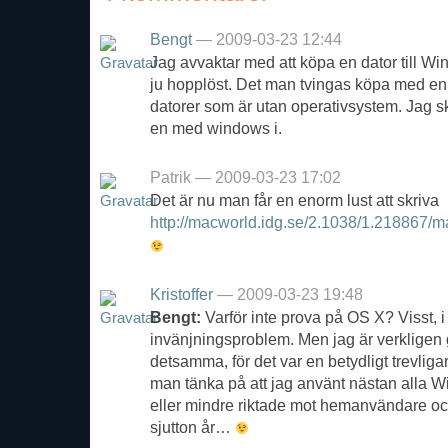
Bengt
— 2009-03-23 12:44
Jag avvaktar med att köpa en dator till 
ju hopplöst. Det man tvingas köpa med en
datorer som är utan operativsystem. Jag s
en med windows i.
Patrik — 2009-03-23 17:02
Det är nu man får en enorm lust att skriva
http://macworld.idg.se/2.1038/1.218867/
Kristoffer
— 2009-03-23 19:48
Bengt:
Varför inte prova på OS X? Visst, i 
invänjningsproblem. Men jag är verkligen 
detsamma, för det var en betydligt trevlig
man tänka på att jag använt nästan alla 
eller mindre riktade mot hemanvändare oc
sjutton år…