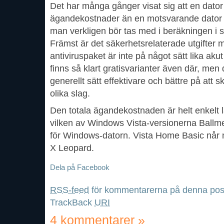
Det har många gånger visat sig att en dator f
ägandekostnader än en motsvarande dator
man verkligen bör tas med i beräkningen i 
Främst är det säkerhetsrelaterade utgifter 
antiviruspaket är inte på något sätt lika a
finns så klart gratisvarianter även där, me
generellt sätt effektivare och bättre på att
olika slag.
Den totala ägandekostnaden är helt enkelt 
vilken av Windows Vista-versionerna Ballme
för Windows-datorn. Vista Home Basic når nä
X Leopard.
Dela på Facebook
RSS-feed
för kommentarerna på denna pos
TrackBack
URI
4 kommentarer
»