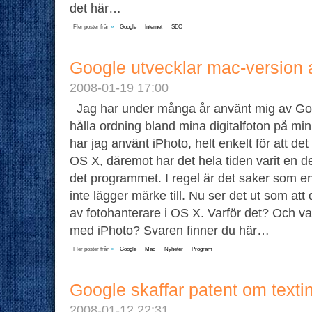
det här…
Fler poster från
»
Google
Internet
SEO
Google utvecklar mac-version 
2008-01-19 17:00
Jag har under många år använt mig av Goo
hålla ordning bland mina digitalfoton på m
har jag använt iPhoto, helt enkelt för att det 
OS X, däremot har det hela tiden varit en d
det programmet. I regel är det saker som 
inte lägger märke till. Nu ser det ut som att 
av fotohanterare i OS X. Varför det? Och va
med iPhoto? Svaren finner du här…
Fler poster från
»
Google
Mac
Nyheter
Program
Google skaffar patent om textin
2008-01-12 22:31