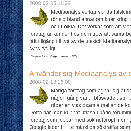
2008-03-05 11:38
Mediaanalys verkar sprida falsk inf
rör sig bland annat om bitar kri
och Folkia. Det verkar som att Me
företag är kunder hos dem trots att samarbe
fått tillgång till två av de utskick Mediaana
syns tydligt…
Fler poster från
»
Google
Internet
SEO
Använder sig Mediaanalys av 
2008-02-18 16:00
Många företag som ägnar sig åt s
någon gång varit i blåsväder, stun
råder en viss osämja mellan de k
Detta har man kunnat utläsa i både forumin
företag som jobbar med sökmotoroptimerin
Google leder till lite märkliga sökträffar s