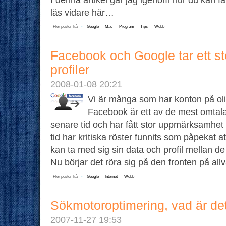
läs vidare här…
Fler poster från
»
Google
Mac
Program
Tips
Webb
Facebook och Google tar ett st
profiler
2008-01-08 20:21
Vi är många som har konton på oli
Facebook är ett av de mest omtal
senare tid och har fått stor uppmärksamhet 
tid har kritiska röster funnits som påpekat a
kan ta med sig sin data och profil mellan de
Nu börjar det röra sig på den fronten på all
Fler poster från
»
Google
Internet
Webb
Sökmotoroptimering, vad är de
2007-11-27 19:53