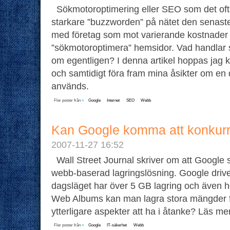
Sökmotoroptimering eller SEO som det ofta 
starkare ”buzzworden” på nätet den senast
med företag som mot varierande kostnader e
”sökmotoroptimera” hemsidor. Vad handlar
om egentligen? I denna artikel hoppas jag ku
och samtidigt föra fram mina åsikter om en
används.
Fler poster från
»
Google
Internet
SEO
Webb
Kan Google komma att konkur
2007-11-27 16:52
Wall Street Journal skriver om att Google
webb-baserad lagringslösning. Google drive
dagsläget har över 5 GB lagring och även h
Web Albums kan man lagra stora mängder f
ytterligare aspekter att ha i åtanke? Läs m
Fler poster från
»
Google
IT-säkerhet
Webb