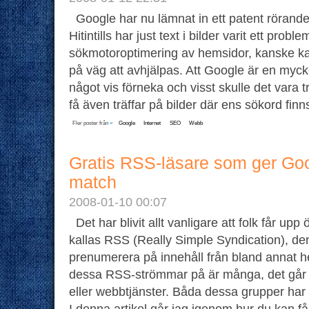
Google har nu lämnat in ett patent rörande
Hitintills har just text i bilder varit ett probl
sökmotoroptimering av hemsidor, kanske kan
på väg att avhjälpas. Att Google är en mycke
något vis förneka och visst skulle det vara tr
få även träffar på bilder där ens sökord f
Fler poster från
»
Google
Internet
SEO
Webb
Gratis RSS-läsare som ger Goo
match
2008-01-10 00:07
Det har blivit allt vanligare att folk får up
kallas RSS (Really Simple Syndication), de
prenumerera på innehåll från bland annat h
dessa RSS-strömmar på är många, det går 
eller webbtjänster. Båda dessa grupper har 
I denna artikel går jag igenom hur du kan få