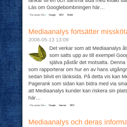
länkar till en och samma sida med exakt sa
Läs om Googlebombningen här…
Fler poster från
»
Google
SEO
Webb
Mediaanalys fortsätter missköt
2008-05-13 13:09
Det verkar som att Mediaanalys åter
som satts upp av till exempel Goog
själva påstår det motsatta. Denna
som rapporterar om hur en av hans utgång
sedan blivit en länksida. På detta vis kan 
Pagerank som sidan kan bidra med via sina
att Mediaanalys kunder kan riskera sin plat
här…
Fler poster från
»
Google
Internet
SEO
Mediaanalys och deras informa