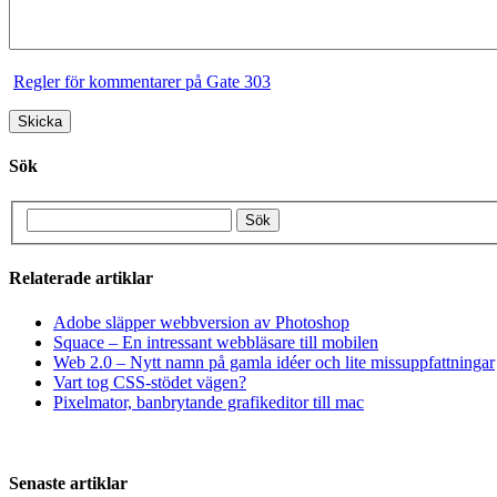
Regler för kommentarer på Gate 303
Sök
Relaterade artiklar
Adobe släpper webbversion av Photoshop
Squace – En intressant webbläsare till mobilen
Web 2.0 – Nytt namn på gamla idéer och lite missuppfattningar
Vart tog CSS-stödet vägen?
Pixelmator, banbrytande grafikeditor till mac
Senaste artiklar