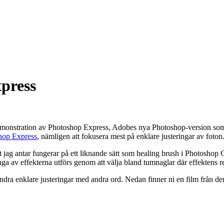
press
onstration av Photoshop Express, Adobes nya Photoshop-version som ä
shop Express
, nämligen att fokusera mest på enklare justeringar av foton
t jag antar fungerar på ett liknande sätt som healing brush i Photoshop
a av effekterna utförs genom att välja bland tumnaglar där effektens res
andra enklare justeringar med andra ord. Nedan finner ni en film från d