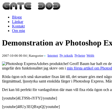
Blogg
Länkar
Kontakt
Om mig
Demonstration av Photoshop Ex
Internet
Ny teknik
Nyheter
Webb
2007-10-06 00:04
| Kategorier
»
Adobes produktchef Geoff Baum har haft en dem
ungefär den funktionalitet jag skrev om i
min första artikel om Photo
Röda ögon och små skavanker fixas lätt till, det senare görs med någo
färgmättnad, ljusstyrka samt enskilda färger i Photoshop Express. Mång
Det kan bli perfekt för vardagsfoton där man vill fixa röda ögon och 
[youtube]4LT9Sb-iYFY[/youtube]
[youtube]48Uy3EQBxpQ[/youtube]