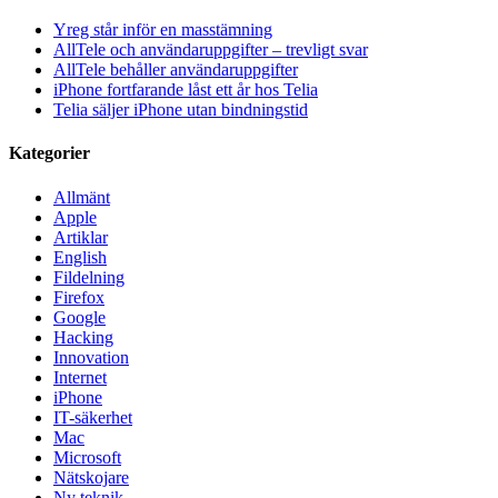
Yreg står inför en masstämning
AllTele och användaruppgifter – trevligt svar
AllTele behåller användaruppgifter
iPhone fortfarande låst ett år hos Telia
Telia säljer iPhone utan bindningstid
Kategorier
Allmänt
Apple
Artiklar
English
Fildelning
Firefox
Google
Hacking
Innovation
Internet
iPhone
IT-säkerhet
Mac
Microsoft
Nätskojare
Ny teknik