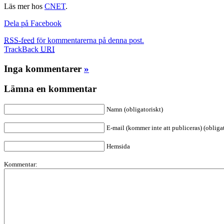
Läs mer hos
CNET
.
Dela på Facebook
RSS-feed
för kommentarerna på denna post.
TrackBack
URI
Inga kommentarer
»
Lämna en kommentar
Namn (obligatoriskt)
E-mail (kommer inte att publiceras) (obligat
Hemsida
Kommentar: