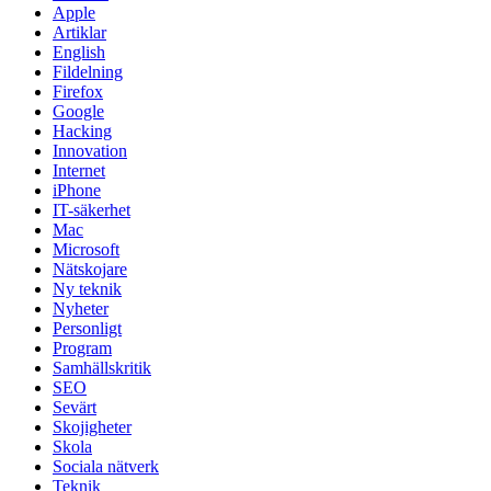
Apple
Artiklar
English
Fildelning
Firefox
Google
Hacking
Innovation
Internet
iPhone
IT-säkerhet
Mac
Microsoft
Nätskojare
Ny teknik
Nyheter
Personligt
Program
Samhällskritik
SEO
Sevärt
Skojigheter
Skola
Sociala nätverk
Teknik