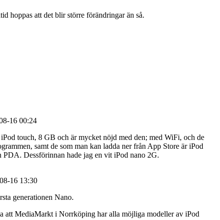
d hoppas att det blir större förändringar än så.
8-16 00:24
n iPod touch, 8 GB och är mycket nöjd med den; med WiFi, och de
ogrammen, samt de som man kan ladda ner från App Store är iPod
n PDA. Dessförinnan hade jag en vit iPod nano 2G.
8-16 13:30
rsta generationen Nano.
att MediaMarkt i Norrköping har alla möjliga modeller av iPod