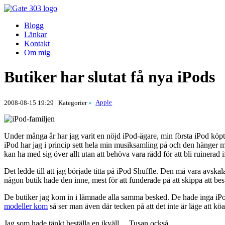
Blogg
Länkar
Kontakt
Om mig
Butiker har slutat få nya iPods
Apple
2008-08-15 19:29
| Kategorier
»
Under många år har jag varit en nöjd iPod-ägare, min första iPod köp
iPod har jag i princip sett hela min musiksamling på och den hänger me
kan ha med sig över allt utan att behöva vara rädd för att bli ruinerad i
Det ledde till att jag började titta på iPod Shuffle. Den må vara avsk
någon butik hade den inne, mest för att funderade på att skippa att best
De butiker jag kom in i lämnade alla samma besked. De hade inga iPod S
modeller kom
så ser man även där tecken på att det inte är läge att köa 
Jag som hade tänkt beställa en ikväll… Tusan också.