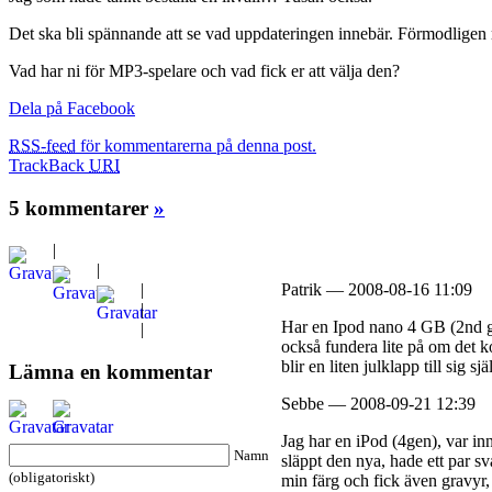
Det ska bli spännande att se vad uppdateringen innebär. Förmodligen rö
Vad har ni för MP3-spelare och vad fick er att välja den?
Dela på Facebook
RSS-feed
för kommentarerna på denna post.
TrackBack
URI
5 kommentarer
»
|
|
|
Patrik — 2008-08-16 11:09
|
Har en Ipod nano 4 GB (2nd gen
|
också fundera lite på om det 
blir en liten julklapp till sig sjä
Lämna en kommentar
Sebbe — 2008-09-21 12:39
Jag har en iPod (4gen), var in
Namn
släppt den nya, hade ett par sva
(obligatoriskt)
min färg och fick även gravyr,