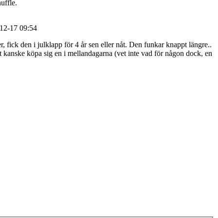
uffle.
2-17 09:54
r, fick den i julklapp för 4 år sen eller nåt. Den funkar knappt längre..
att kanske köpa sig en i mellandagarna (vet inte vad för någon dock, en