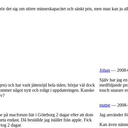
r det sig om större minneskapacitet och sänkt pris, men man kan ju allti
Johan
— 2008-0
Själv har jag e
) och har varit jättenöjd hela tiden, börjar väl dock
medföljande pr
kommer något nytt och roligt i uppdateringen. Kanske
touch snarare e
lv?
matpe
— 2008-0
ne på macforum här i Göteborg 2 dagar efter att dom
Jag använder fö
rta endast. Då beställde jag istället från apple. Fick
Kan även nämna 
 tog 2 dagar.