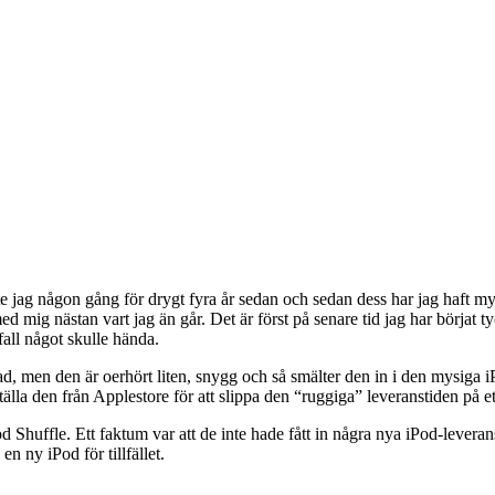
te jag någon gång för drygt fyra år sedan och sedan dess har jag haft
d mig nästan vart jag än går. Det är först på senare tid jag har börjat 
fall något skulle hända.
alad, men den är oerhört liten, snygg och så smälter den in i den mysiga
älla den från Applestore för att slippa den “ruggiga” leveranstiden på et
huffle. Ett faktum var att de inte hade fått in några nya iPod-leverans
en ny iPod för tillfället.