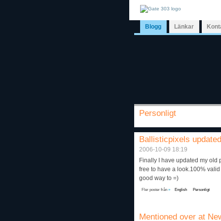
Blogg
Länkar
Kont
Personligt
Ballisticpixels update
2006-10-09 18:19
Finally I have updated my old por
free to have a look.100% valid
good way to =)
Fler poster från
»
English
Personligt
Mentioned over at Ne