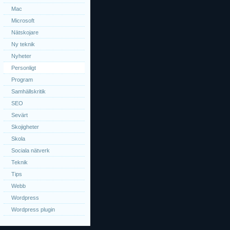
Mac
Microsoft
Nätskojare
Ny teknik
Nyheter
Personligt
Program
Samhällskritik
SEO
Sevärt
Skojigheter
Skola
Sociala nätverk
Teknik
Tips
Webb
Wordpress
Wordpress plugin