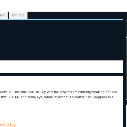
akt
Om mig
d
tfolio. This time I will fill it up with the projects I’m currently working on.Feel
 strict XHTML and some eye candy javascript. Of course it will degrade in a
wstoday