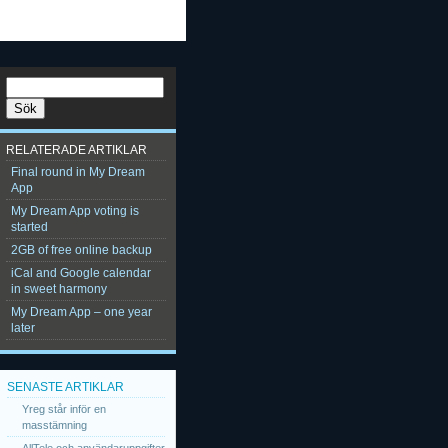
RELATERADE ARTIKLAR
Final round in My Dream
App
My Dream App voting is
started
2GB of free online backup
iCal and Google calendar
in sweet harmony
My Dream App – one year
later
SENASTE ARTIKLAR
Yreg står inför en
masstämning