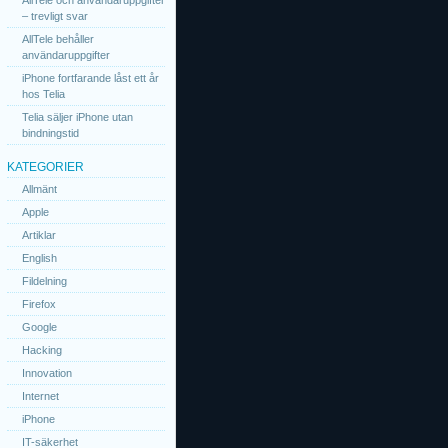
AllTele och användaruppgifter
– trevligt svar
AllTele behåller
användaruppgifter
iPhone fortfarande låst ett år
hos Telia
Telia säljer iPhone utan
bindningstid
KATEGORIER
Allmänt
Apple
Artiklar
English
Fildelning
Firefox
Google
Hacking
Innovation
Internet
iPhone
IT-säkerhet