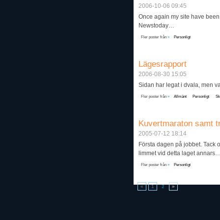
2006-10-06 09:45
Once again my site have been m
Newstoday…
Fler poster från
»
Personligt
Lägesrapport
2006-08-30 15:05
Sidan har legat i dvala, men v
Fler poster från
»
Allmänt
Personligt
Sk
Kuvertmaraton samt tr
2005-07-12 18:14
Första dagen på jobbet. Tack o
limmet vid detta laget annars
Fler poster från
»
Personligt
«
1
2
»