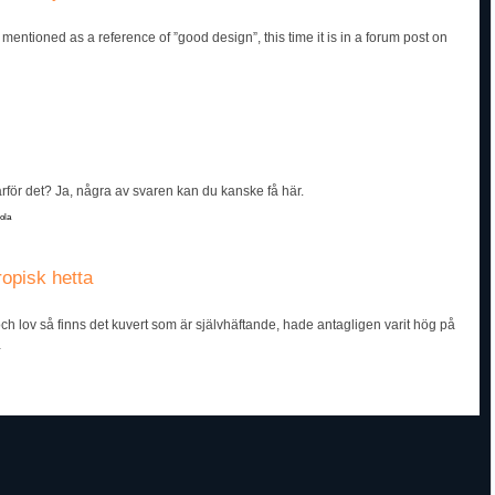
entioned as a reference of ”good design”, this time it is in a forum post on
arför det? Ja, några av svaren kan du kanske få här.
ola
opisk hetta
ch lov så finns det kuvert som är självhäftande, hade antagligen varit hög på
…