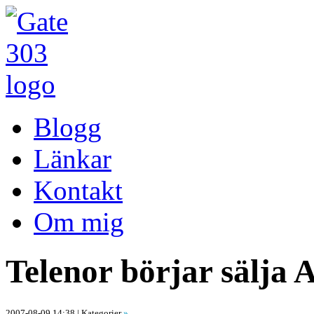
Blogg
Länkar
Kontakt
Om mig
Telenor börjar sälja 
2007-08-09 14:38
| Kategorier
»