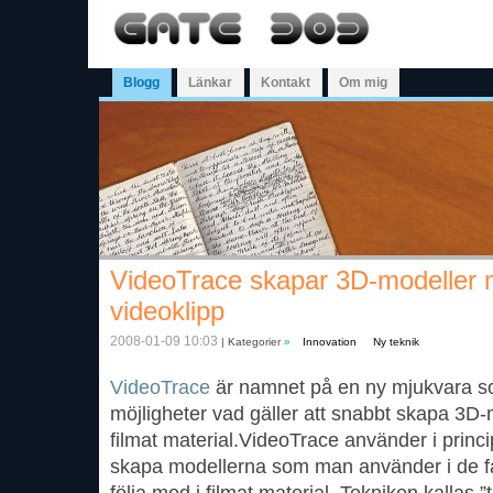
Blogg
Länkar
Kontakt
Om mig
VideoTrace skapar 3D-modeller m
videoklipp
2008-01-09 10:03
| Kategorier
»
Innovation
Ny teknik
VideoTrace
är namnet på en ny mjukvara s
möjligheter vad gäller att snabbt skapa 3D-m
filmat material.VideoTrace använder i princi
skapa modellerna som man använder i de fal