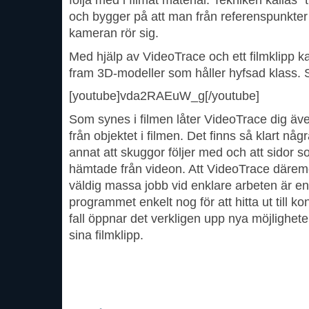
följa med i filmat material. Tekniken kallas ”t
och bygger på att man från referenspunkter 
kameran rör sig.
Med hjälp av VideoTrace och ett filmklipp ka
fram 3D-modeller som håller hyfsad klass. S
[youtube]vda2RAEuW_g[/youtube]
Som synes i filmen låter VideoTrace dig äv
från objektet i filmen. Det finns så klart nå
annat att skuggor följer med och att sidor so
hämtade från videon. Att VideoTrace därem
väldig massa jobb vid enklare arbeten är en
programmet enkelt nog för att hitta ut till
fall öppnar det verkligen upp nya möjlighete
sina filmklipp.