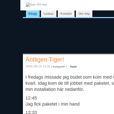
Blogg
Länkar
Kontakt
Om mig
Äntligen Tiger!
2005-09-19 13:30
| Kategorier
»
Apple
I fredags missade jag budet som kom med O
kvart. Idag kom de till jobbet med paketet, 
min installation här nedanför.
12:45
Jag fick paketet i min hand
13:20