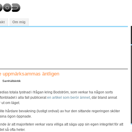
akt
Om mig
de uppmärksammas äntligen
Samhällskritik
dias totala tystnad i frågan kring Bodström, som verkar ha någon sorts
nbladet i alla fall publicerat
en artikel som berör ämnet
, där bland annat
 ut om läget.
 lite hårdare bevakning (lustigt ordval) av hur den sittande regeringen sköter
 sina ögon öppnade.
är att majoriteten verkar vara villiga att säga upp sin egen integritet för att
et så ofta heter.