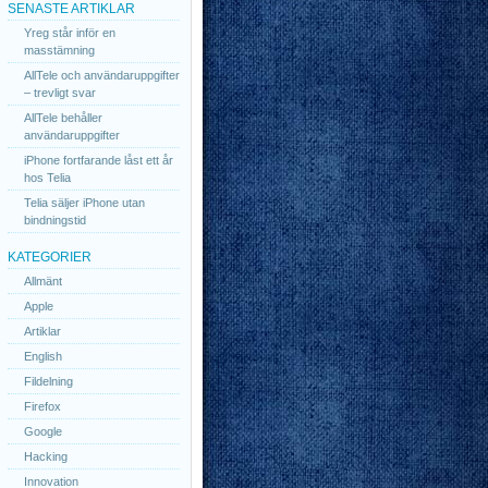
SENASTE ARTIKLAR
Yreg står inför en
masstämning
AllTele och användaruppgifter
– trevligt svar
AllTele behåller
användaruppgifter
iPhone fortfarande låst ett år
hos Telia
Telia säljer iPhone utan
bindningstid
KATEGORIER
Allmänt
Apple
Artiklar
English
Fildelning
Firefox
Google
Hacking
Innovation