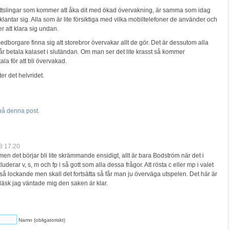
brottslingar som kommer att åka dit med ökad övervakning, är samma som idag
 klantar sig. Alla som är lite försiktiga med vilka mobiltelefoner de använder och
r att klara sig undan.
edborgare finna sig att storebror övervakar allt de gör. Det är dessutom alla
betala kalaset i slutändan. Om man ser det lite krasst så kommer
ala för att bli övervakad.
ter det helvridet.
å denna post.
8 17:20
t men det börjar bli lite skrämmande ensidigt, allt är bara Bodström när det i
erar v, s, m och fp i så gott som alla dessa frågor. Att rösta c eller mp i valet
e så lockande men skall det fortsätta så får man ju överväga utspelen. Det här är
fläsk jag väntade mig den saken är klar.
Namn (obligatoriskt)