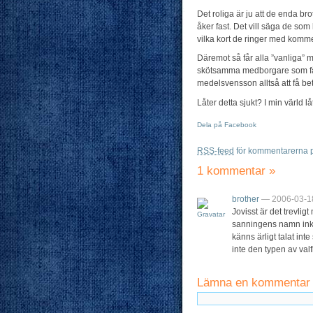
Det roliga är ju att de enda 
åker fast. Det vill säga de som
vilka kort de ringer med komme
Däremot så får alla ”vanliga” m
skötsamma medborgare som får 
medelsvensson alltså att få bet
Låter detta sjukt? I min värld lå
Dela på Facebook
RSS-feed
för kommentarerna p
1 kommentar
»
brother
— 2006-03-1
Jovisst är det trevlig
sanningens namn inklud
känns ärligt talat int
inte den typen av val
Lämna en kommentar