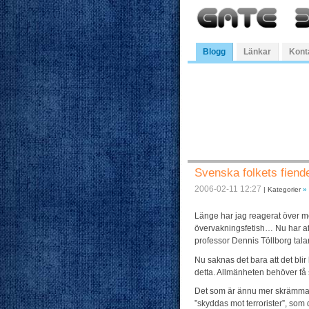
Blogg
Länkar
Kont
Svenska folkets fien
2006-02-11 12:27
| Kategorier
»
Länge har jag reagerat över me
övervakningsfetish… Nu har afto
professor Dennis Töllborg talar
Nu saknas det bara att det blir
detta. Allmänheten behöver få
Det som är ännu mer skrämmande 
”skyddas mot terrorister”, som d