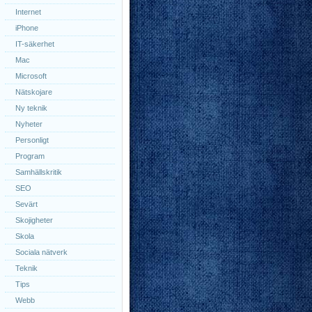
Internet
iPhone
IT-säkerhet
Mac
Microsoft
Nätskojare
Ny teknik
Nyheter
Personligt
Program
Samhällskritik
SEO
Sevärt
Skojigheter
Skola
Sociala nätverk
Teknik
Tips
Webb