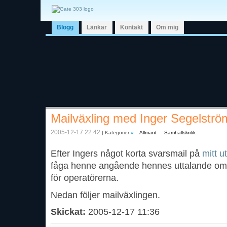
Blogg
Länkar
Kontakt
Om mig
Mailväxling med Inger Segelströ
2005-12-17 22:42
| Kategorier
»
Allmänt
Samhällskritik
Efter Ingers något korta svarsmail på
mitt u
fåga henne angående hennes uttalande om at
för operatörerna.
Nedan följer mailväxlingen.
Skickat:
2005-12-17 11:36