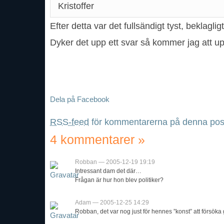
Kristoffer
Efter detta var det fullsändigt tyst, beklaglig
Dyker det upp ett svar så kommer jag att u
Dela på Facebook
RSS-feed
för kommentarerna på denna pos
4 kommentarer
»
Robban — 2005-12-19 19:19
Intressant dam det där…
Frågan är hur hon blev politiker?
Adam — 2005-12-25 14:29
Robban, det var nog just för hennes ”konst” att försök