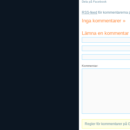
Dela på Facebook
RSS-feed
för kommentarerna p
Inga kommentarer
»
Lämna en kommentar
Kommentar:
Regler för kommentarer på 