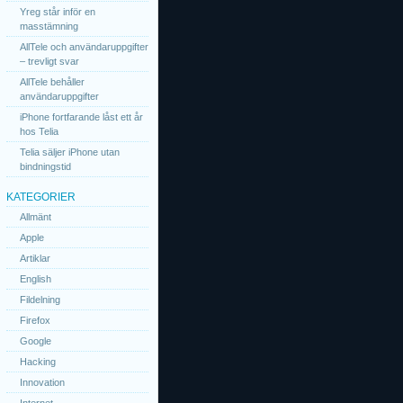
Yreg står inför en
masstämning
AllTele och användaruppgifter
– trevligt svar
AllTele behåller
användaruppgifter
iPhone fortfarande låst ett år
hos Telia
Telia säljer iPhone utan
bindningstid
KATEGORIER
Allmänt
Apple
Artiklar
English
Fildelning
Firefox
Google
Hacking
Innovation