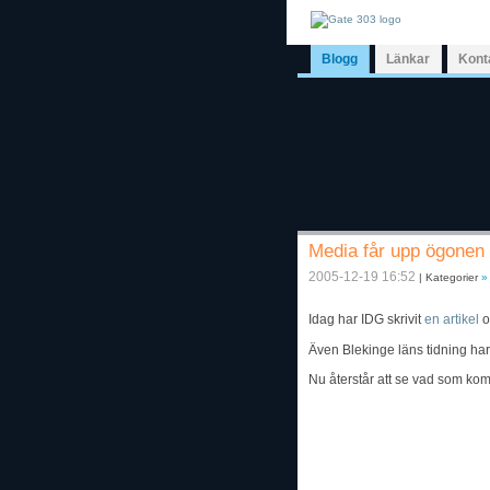
Blogg
Länkar
Kont
Media får upp ögonen
2005-12-19 16:52
| Kategorier
»
Idag har IDG skrivit
en artikel
o
Även Blekinge läns tidning har 
Nu återstår att se vad som ko