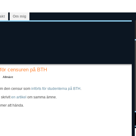
akt
Om mig
 för censuren på BTH
Allmänt
m den censur som
införts för studenterna på BTH
.
skrivit
en artikel
om samma ämne.
mmer att hända.