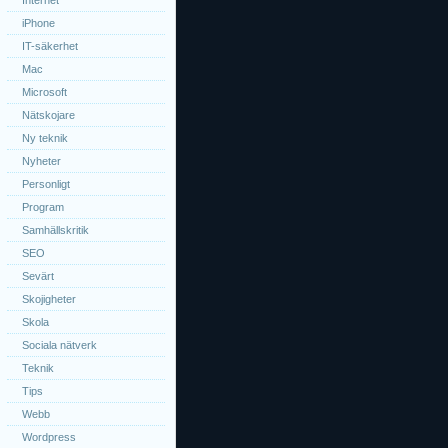
Internet
iPhone
IT-säkerhet
Mac
Microsoft
Nätskojare
Ny teknik
Nyheter
Personligt
Program
Samhällskritik
SEO
Sevärt
Skojigheter
Skola
Sociala nätverk
Teknik
Tips
Webb
Wordpress