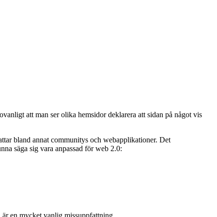
ovanligt att man ser olika hemsidor deklarera att sidan på något vis
efattar bland annat communitys och webapplikationer. Det
unna säga sig vara anpassad för web 2.0:
a är en mycket vanlig missuppfattning.