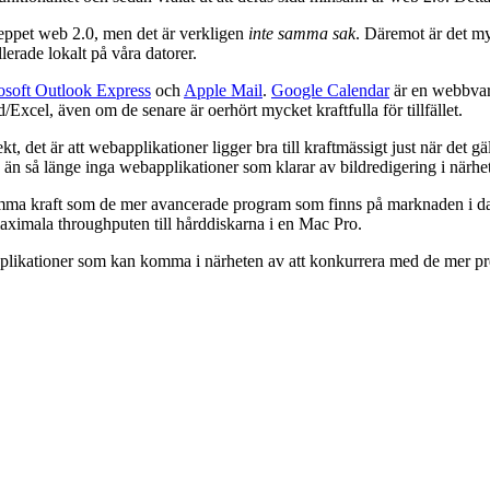
eppet web 2.0, men det är verkligen
inte samma sak
. Däremot är det m
lerade lokalt på våra datorer.
osoft Outlook Express
och
Apple Mail
.
Google Calendar
är en webbvar
Excel, även om de senare är oerhört mycket kraftfulla för tillfället.
kt, det är att webapplikationer ligger bra till kraftmässigt just när det 
nns än så länge inga webapplikationer som klarar av bildredigering i närh
mma kraft som de mer avancerade program som finns på marknaden i dags
aximala throughputen till hårddiskarna i en Mac Pro.
ebapplikationer som kan komma i närheten av att konkurrera med de me