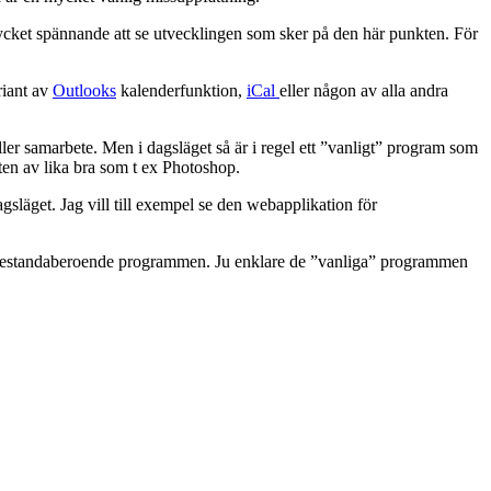
ycket spännande att se utvecklingen som sker på den här punkten. För
iant av
Outlooks
kalenderfunktion,
iCal
eller någon av alla andra
gäller samarbete. Men i dagsläget så är i regel ett ”vanligt” program som
eten av lika bra som t ex Photoshop.
läget. Jag vill till exempel se den webapplikation för
r prestandaberoende programmen. Ju enklare de ”vanliga” programmen