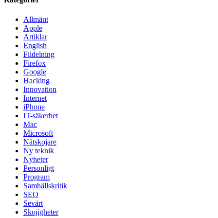
Allmänt
Apple
Artiklar
English
Fildelning
Firefox
Google
Hacking
Innovation
Internet
iPhone
IT-säkerhet
Mac
Microsoft
Nätskojare
Ny teknik
Nyheter
Personligt
Program
Samhällskritik
SEO
Sevärt
Skojigheter