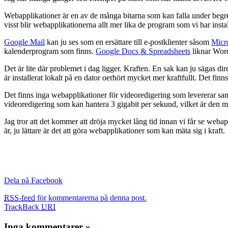
Webapplikationer är en av de många bitarna som kan falla under begr
visst blir webapplikationerna allt mer lika de program som vi har instal
Google Mail
kan ju ses som en ersättare till e-postklienter såsom
Micr
kalenderprogram som finns.
Google Docs & Spreadsheets
liknar Word/
Det är lite där problemet i dag ligger. Kraften. En sak kan ju sägas dire
är installerat lokalt på en dator oerhört mycket mer kraftfullt. Det fi
Det finns inga webapplikationer för videoredigering som levererar sa
videoredigering som kan hantera 3 gigabit per sekund, vilket är den m
Jag tror att det kommer att dröja mycket lång tid innan vi får se w
är, ju lättare är det att göra webapplikationer som kan mäta sig i kraft.
Dela på Facebook
RSS-feed
för kommentarerna på denna post.
TrackBack
URI
Inga kommentarer
»