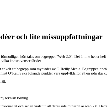
déer och lite missuppfattningar
 förmodligen hört talas om begreppet ”Web 2.0”. Det är inte heller helt 
 vilka konsekvenser får det.
 helt enkelt ett begrepp som myntades av O’Reilly Media. Begreppet inn
igt O’Reilly ska följande punkter vara uppfyllda för att en sida ska k
åll.
 ny teknisk lösning.
kionalitet och sedan vrålat ut att deras sida minsann är web 2.0. Dett