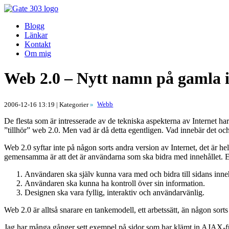
Blogg
Länkar
Kontakt
Om mig
Web 2.0 – Nytt namn på gamla i
Webb
2006-12-16 13:19
| Kategorier
»
De flesta som är intresserade av de tekniska aspekterna av Internet har
”tillhör” web 2.0. Men vad är då detta egentligen. Vad innebär det och
Web 2.0 syftar inte på någon sorts andra version av Internet, det är
gemensamma är att det är användarna som ska bidra med innehållet. Enl
Användaren ska själv kunna vara med och bidra till sidans inneh
Användaren ska kunna ha kontroll över sin information.
Designen ska vara fyllig, interaktiv och användarvänlig.
Web 2.0 är alltså snarare en tankemodell, ett arbetssätt, än någon sorts
Jag har många gånger sett exempel på sidor som har klämt in AJAX-fun