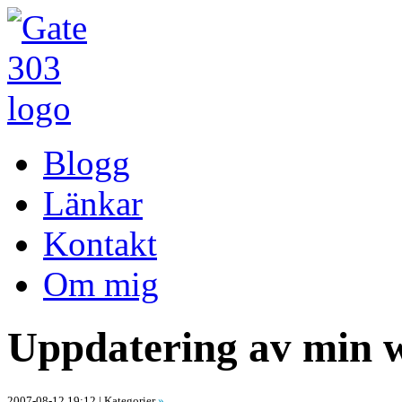
Blogg
Länkar
Kontakt
Om mig
Uppdatering av min w
2007-08-12 19:12
| Kategorier
»