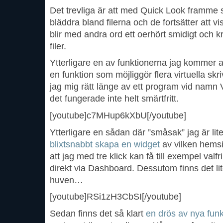
Det trevliga är att med Quick Look framme s
bläddra bland filerna och de fortsätter att v
blir med andra ord ett oerhört smidigt och kra
filer.
Ytterligare en av funktionerna jag kommer at
en funktion som möjliggör flera virtuella sk
jag mig rätt länge av ett program vid namn 
det fungerade inte helt smärtfritt.
[youtube]c7MHup6kXbU[/youtube]
Ytterligare en sådan där ”småsak” jag är lite 
blixtsnabbt skapa en widget
av vilken hemsi
att jag med tre klick kan få till exempel val
direkt via Dashboard. Dessutom finns det lit
huven…
[youtube]RSi1zH3CbSI[/youtube]
Sedan finns det så klart
en drös av nya funk