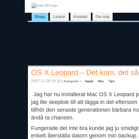
Blogg
Länkar
Kontakt
Om mig
OS X Leopard – Det kom, det så
2007-11-06 16:30
| Kategorier
»
Apple
Mac
Tips
Jag har nu installerat Mac OS X Leopard 
jag lite skeptisk till att lägga in det efters
tillhör den senaste generationen bärbara m
ändå ta chansen.
Fungerade det inte bra kunde jag ju smidigt 
enkelt återställa datorn genom min backup.