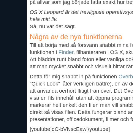
på allvar som jag började fatta exakt hur trev
OS X Leopard är det trevligaste operativsys
hela mitt liv.
Så, nu var det sagt.
Några av de nya funktionerna
Till att börja med så försvann snabbt mina 
funktionen i
Finder
, filhanteraren i OS X, sk
Att bläddra runt bland foton eller vanliga
att man mycket snabbt och visuellt hittar rät
Detta för mig snabbt in på funktionen
Överb
”Quick Look” låter verkligen bättre), en av
att använda oerhört flitigt framöver. Det Öve
visa en fils innehåll utan att öppna programm
markerar helt enkelt den filen man vill snab
direkt så visas filen. Detta fungerar bland 
presentationer, officedokument, filmer och f
[youtube]dC-bVNscEaw[/youtube]