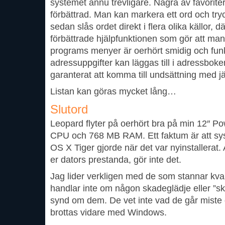
systemet ännu trevligare. Några av favoriter
förbättrad. Man kan markera ett ord och t
sedan slås ordet direkt i flera olika källor, 
förbättrade hjälpfunktionen som gör att man få
programs menyer är oerhört smidig och fun
adressuppgifter kan läggas till i adressbok
garanterat att komma till undsättning med 
Listan kan göras mycket lång…
Slutord
Leopard flyter på oerhört bra på min 12″
CPU och 768 MB RAM. Ett faktum är att sy
OS X Tiger gjorde när det var nyinstallerat.
er dators prestanda, gör inte det.
Jag lider verkligen med de som stannar kva
handlar inte om någon skadeglädje eller ”sk
synd om dem. De vet inte vad de går miste om
brottas vidare med Windows.