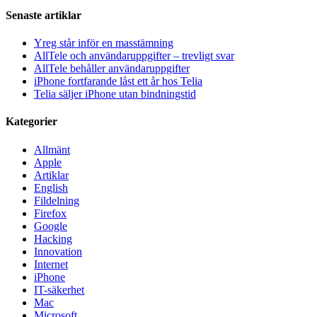
Senaste artiklar
Yreg står inför en masstämning
AllTele och användaruppgifter – trevligt svar
AllTele behåller användaruppgifter
iPhone fortfarande låst ett år hos Telia
Telia säljer iPhone utan bindningstid
Kategorier
Allmänt
Apple
Artiklar
English
Fildelning
Firefox
Google
Hacking
Innovation
Internet
iPhone
IT-säkerhet
Mac
Microsoft