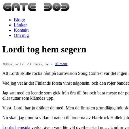
Blogg
Länkar
Kontakt
Om mig
Lordi tog hem segern
Allmänt
2006-05-20 23:23
| Kategorier
»
Att Lordi skulle rocka hårt på Eurovision Song Contest var det ingen s
Vad jag vet är det Finlands första vinst någonsin, och den röjer bandet 
Jag satt med ett leende som gick från öra till öra och bara myste när
eller tuttar som klämdes upp.
Visst, Lordi har ju dräkter de med. Men de finns en grundläggande ski
Nu skall jag dundra vidare i natten till tonerna av Hardrock Hallelujah,
Lordis hemsida
verkar även vara lite väl överbelastad nu… Undrar va