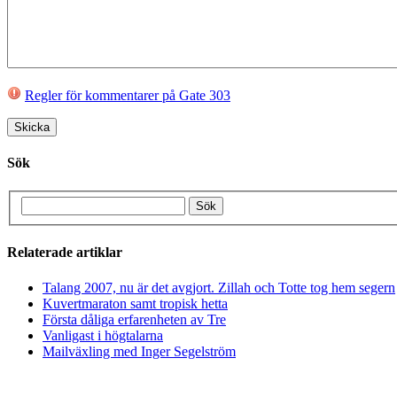
Regler för kommentarer på Gate 303
Sök
Relaterade artiklar
Talang 2007, nu är det avgjort. Zillah och Totte tog hem segern
Kuvertmaraton samt tropisk hetta
Första dåliga erfarenheten av Tre
Vanligast i högtalarna
Mailväxling med Inger Segelström