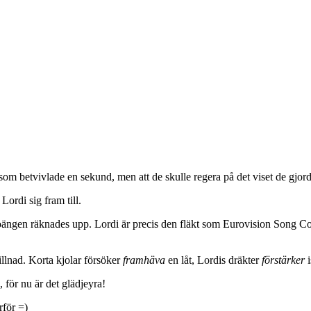
om betvivlade en sekund, men att de skulle regera på det viset de gjord
Lordi sig fram till.
 poängen räknades upp. Lordi är precis den fläkt som Eurovision Song Co
llnad. Korta kjolar försöker
framhäva
en låt, Lordis dräkter
förstärker
i
 för nu är det glädjeyra!
rför =)