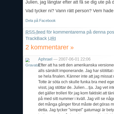
Julien, jag längtar efter att få se dig ute på
Vad tycker ni? Vann rätt person? Vem hade 
Dela på Facebook
RSS-feed
för kommentarerna på denna pos
TrackBack
URI
2 kommentarer
»
Aphrael
— 2007-06-01 22:06
Efter att ha sett den amerikanska versione
alls särskilt imponerande. Jag har slötitt
se hela finalen. Känner inte att jag missa
Totte är söta och skulle funka bra med eg
visst, jag stöttar de. Julien…tja. Jag vet in
det gäller trolleri för jag kom faktiskt att t
på med sitt nummer i kväll. Jag vill se något
det många gånger förut måste det göras m
detta. Jag tycker ”simpel” gatumagi är be