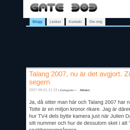
Blogg
Länkar
Kontakt
Om mig
Talang 2007, nu är det avgjort. Z
segern
2007-06-01 21:33
| Kategorier
»
Allmänt
Ja, då sitter man här och Talang 2007 har nåt
Totte är en miljon kronor rikare. Jag är där
hur TV4 dels bytte kamera just när J
ulien D
sitt nummer och hur de dessutom sket i att 