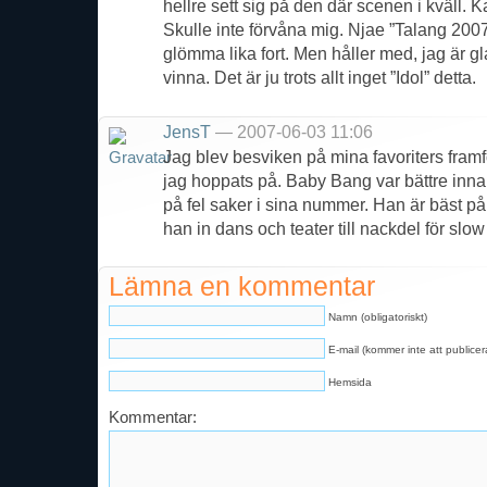
hellre sett sig på den där scenen i kväll.
Skulle inte förvåna mig. Njae ”Talang 200
glömma lika fort. Men håller med, jag är g
vinna. Det är ju trots allt inget ”Idol” detta.
JensT
— 2007-06-03 11:06
Jag blev besviken på mina favoriters fra
jag hoppats på. Baby Bang var bättre inn
på fel saker i sina nummer. Han är bäst p
han in dans och teater till nackdel för slow
Lämna en kommentar
Namn (obligatoriskt)
E-mail (kommer inte att publicera
Hemsida
Kommentar: