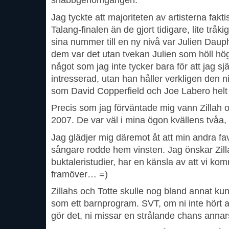
snabbgenomgången.
Jag tyckte att majoriteten av artisterna faktis
Talang-finalen än de gjort tidigare, lite tråk
sina nummer till en ny nivå var J
ulien Daup
dem var det utan tvekan Julien som höll högs
något som jag inte tycker bara för att jag sjä
intresserad, utan han håller verkligen den n
som David Copperfield och Joe Labero helt 
Precis som jag förväntade mig vann Zillah oc
2007. De var väl i mina ögon kvällens tvåa, så
Jag glädjer mig däremot åt att min andra fav
sångare rodde hem vinsten. Jag önskar Zilla
buktaleristudier, har en känsla av att vi ko
framöver… =)
Zillahs och Totte skulle nog bland annat ku
som ett barnprogram. SVT, om ni inte hört a
gör det, ni missar en strålande chans annar