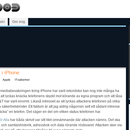
akt
Om mig
 i iPhone
Apple
IT-säkerhet
ch mediabevakningen kring iPhone har varit rekordstor kan nog inte många ha
t att lyckas knäcka telefonens skydd mot körande av egna program och att låsa
T har varit enormt. Likaså intresset av att lyckas attackera telefonen på olika
sa säkerhetsbrister. Ett faktum är att jag aldrig någonsin sett ett sådant intresse
näcka” en telefon. Det säger en del om vilken status telefonen har.
ör Alla
har båda skrivit var sitt litet omnämnande där attacken nämns. Det ska
- och samtalshistorik, adressbok och data rörande röstsvaret. Attacken sker via