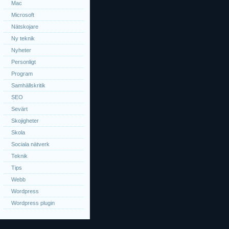
Mac
Microsoft
Nätskojare
Ny teknik
Nyheter
Personligt
Program
Samhällskritik
SEO
Sevärt
Skojigheter
Skola
Sociala nätverk
Teknik
Tips
Webb
Wordpress
Wordpress plugin