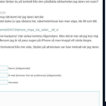
saker tänker du på bortsett från den påstådda sårbarheten jag skrev om ovan?
0:03
og rätt dumt när jag skrev det där.
det dyker ju upp sådana här, säkerhetsmissar kan man säga, lite titt som tätt.
eber/art/24472/iphone_ringa_via_safari__ett_s/
hone-hackarna” inte verkar komma någonstans. Men det är mer att jag bryr mig
ftersom jag är så pass sugen på iPhone så man knappt vill vänta längre.
formulerat från min sida. Skyller på att klockan var över midnatt när jag skrev.
Namn (obligatoriskt)
E-mail (kommer inte att publiceras) (obligatoriskt)
Hemsida