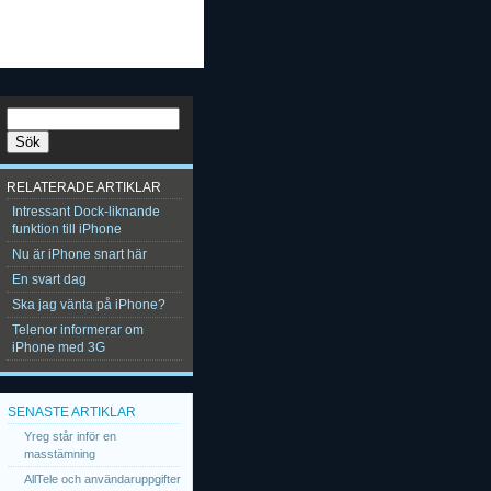
RELATERADE ARTIKLAR
Intressant Dock-liknande
funktion till iPhone
Nu är iPhone snart här
En svart dag
Ska jag vänta på iPhone?
Telenor informerar om
iPhone med 3G
SENASTE ARTIKLAR
Yreg står inför en
masstämning
AllTele och användaruppgifter