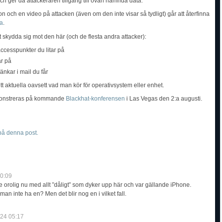
ch ger då attackeraren tillgång till ovan nämnda data.
 och en video på attacken (även om den inte visar så tydligt) går att återfinna
da
.
tt skydda sig mot den här (och de flesta andra attacker):
ccesspunkter du litar på
ar på
änkar i mail du får
ett aktuella oavsett vad man kör för operativsystem eller enhet.
monstreras på kommande
Blackhat-konferensen
i Las Vegas den 2:a augusti.
å denna post.
0:09
te orolig nu med allt ”dåligt” som dyker upp här och var gällande iPhone.
n inte ha en? Men det blir nog en i vilket fall.
-24 05:17