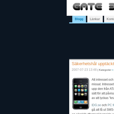
Blogg
Länkar
Kont
Säkerhetshål upptäckt
2007-07-23 13:48
| Kategorier
»
Att intresset o
missat. Intresse
upp den från AT&
sätt för att påvi
av att lyckas ”k
IDG.se
och
PC f
gå att få ut SMS