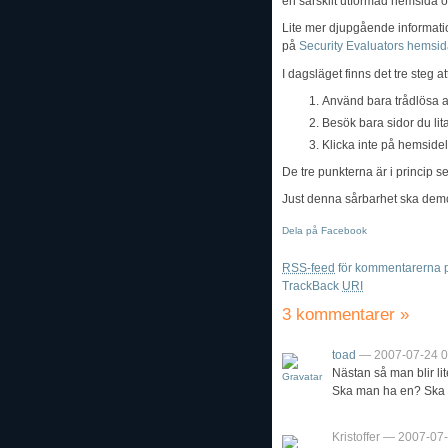
en särskilt utformad hemsida o
Lite mer djupgående information
på
Security Evaluators hemsi
I dagsläget finns det tre steg a
Använd bara trådlösa a
Besök bara sidor du lit
Klicka inte på hemsidel
De tre punkterna är i princip s
Just denna sårbarhet ska de
Dela på Facebook
RSS-feed
för kommentarerna p
TrackBack
URI
3 kommentarer
»
toad
— 2007-07-24 0
Nästan så man blir li
Ska man ha en? Ska ma
Kristoffer — 2007-07