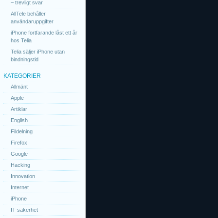
– trevligt svar
AllTele behåller
användaruppgifter
iPhone fortfarande låst ett år
hos Telia
Telia säljer iPhone utan
bindningstid
KATEGORIER
Allmänt
Apple
Artiklar
English
Fildelning
Firefox
Google
Hacking
Innovation
Internet
iPhone
IT-säkerhet