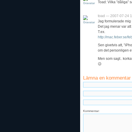
Toad: Vilka ”dåliga” 
toad — 2007-07-24 1
Jag formulerade mig n
Det jag menar var att 
T.ex.
http://mac.feber.se/f
Sen givetvis att, ”iP
om det personligen e
Men som sagt.. korkat 
😉
Lämna en kommentar
Kommentar: