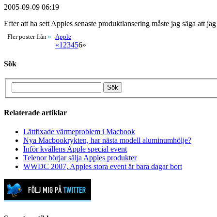
2005-09-09 06:19
Efter att ha sett Apples senaste produktlansering måste jag säga att
Apple
Fler poster från
»
«
1
2
3
4
5
6
»
Sök
Relaterade artiklar
Lättfixade värmeproblem i Macbook
Nya Macbookrykten, har nästa modell aluminumhölje?
Inför kvällens Apple special event
Telenor börjar sälja Apples produkter
WWDC 2007, Apples stora event är bara dagar bort