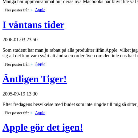
Många har uppmärsammat hur deras nya Macbooks har blivit lite väl va
Apple
Fler poster från
»
I väntans tider
2006-01-03 23:50
Som student har man ju rabatt på alla produkter ifrån Apple, vilket ja
sig att det kan vara svårt att ändra en order även om den inte ens har
Apple
Fler poster från
»
Äntligen Tiger!
2005-09-19 13:30
Efter fredagens besvikelse med budet som inte ringde till mig så sit
Apple
Fler poster från
»
Apple gör det igen!