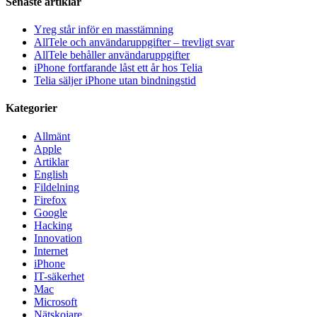
Senaste artiklar
Yreg står inför en masstämning
AllTele och användaruppgifter – trevligt svar
AllTele behåller användaruppgifter
iPhone fortfarande låst ett år hos Telia
Telia säljer iPhone utan bindningstid
Kategorier
Allmänt
Apple
Artiklar
English
Fildelning
Firefox
Google
Hacking
Innovation
Internet
iPhone
IT-säkerhet
Mac
Microsoft
Nätskojare