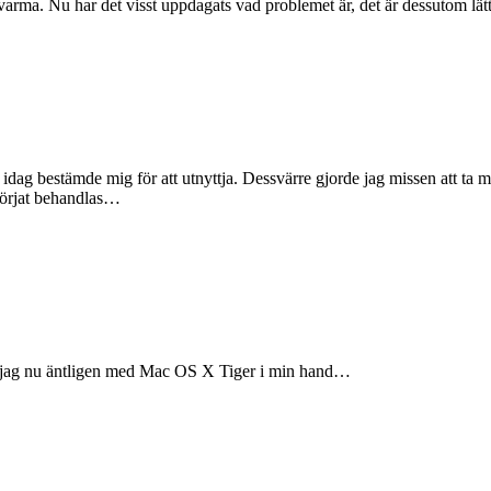
rma. Nu har det visst uppdagats vad problemet är, det är dessutom lätt
g idag bestämde mig för att utnyttja. Dessvärre gjorde jag missen att t
 börjat behandlas…
ter jag nu äntligen med Mac OS X Tiger i min hand…