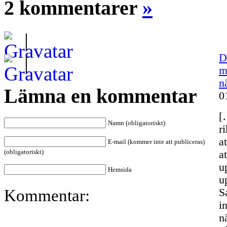
2 kommentarer
»
|
D
|
m
n
Lämna en kommentar
0
[
Namn (obligatoriskt)
r
a
E-mail (kommer inte att publiceras)
(obligatoriskt)
a
u
Hemsida
u
Kommentar:
S
i
n