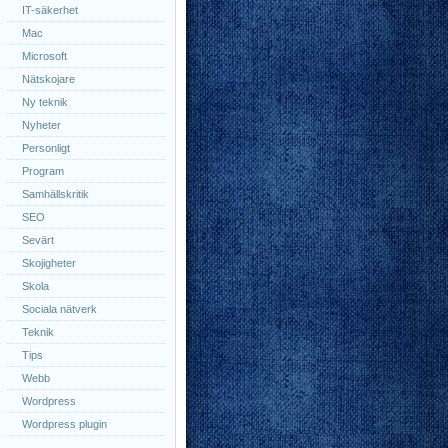
IT-säkerhet
Mac
Microsoft
Nätskojare
Ny teknik
Nyheter
Personligt
Program
Samhällskritik
SEO
Sevärt
Skojigheter
Skola
Sociala nätverk
Teknik
Tips
Webb
Wordpress
Wordpress plugin