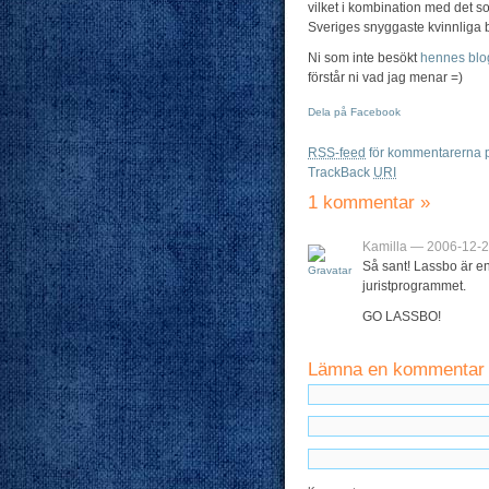
vilket i kombination med det s
Sveriges snyggaste kvinnliga 
Ni som inte besökt
hennes blo
förstår ni vad jag menar =)
Dela på Facebook
RSS-feed
för kommentarerna p
TrackBack
URI
1 kommentar
»
Kamilla — 2006-12-2
Så sant! Lassbo är en
juristprogrammet.
GO LASSBO!
Lämna en kommentar