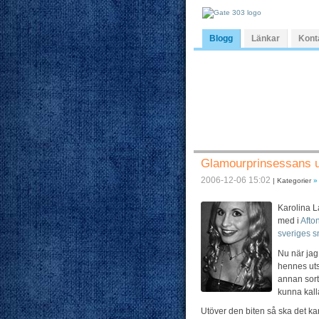
Blogg
Länkar
Kont
Glamourprinsessans u
2006-12-06 15:02
| Kategorier
»
Karolina L
med i
Afto
sveriges 
Nu när jag
hennes uts
annan sorts
kunna kalla
Utöver den biten så ska det kan