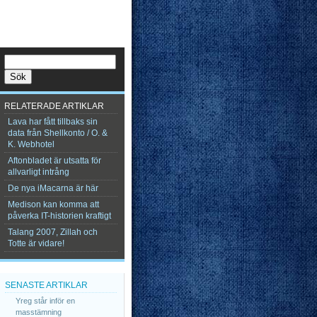
RELATERADE ARTIKLAR
Lava har fått tillbaks sin
data från Shellkonto / O. &
K. Webhotel
Aftonbladet är utsatta för
allvarligt intrång
De nya iMacarna är här
Medison kan komma att
påverka IT-historien kraftigt
Talang 2007, Zillah och
Totte är vidare!
SENASTE ARTIKLAR
Yreg står inför en
masstämning