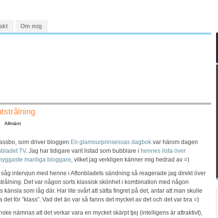
akt
Om mig
tstrålning
Allmänt
assbo, som driver bloggen
En glamourprinsessas dagbok
var härom dagen
nbladet TV
. Jag har tidigare varit listad som bubblare i
hennes lista över
snyggaste manliga bloggare
, vilket jag verkligen känner mig hedrad av =)
 såg intervjun med henne i Aftonbladets sändning så reagerade jag direkt över
trålning. Det var någon sorts klassisk skönhet i kombination med någon
 känsla som låg där. Har lite svårt att sätta fingret på det, antar att man skulle
 det för ”klass”. Vad det än var så fanns det mycket av det och det var bra =)
ske nämnas att det verkar vara en mycket skärpt tjej (intelligens är attraktivt),