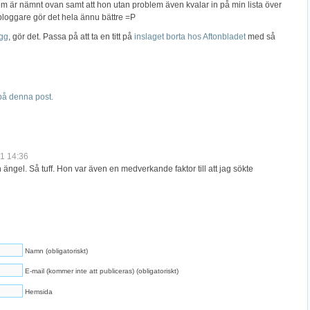
om är nämnt ovan samt att hon utan problem även kvalar in på min lista över
bloggare gör det hela ännu bättre =P
gg
, gör det. Passa på att ta en titt på
inslaget borta hos Aftonbladet
med så
å denna post.
1 14:36
 ängel. Så tuff. Hon var även en medverkande faktor till att jag sökte
Namn (obligatoriskt)
E-mail (kommer inte att publiceras) (obligatoriskt)
Hemsida