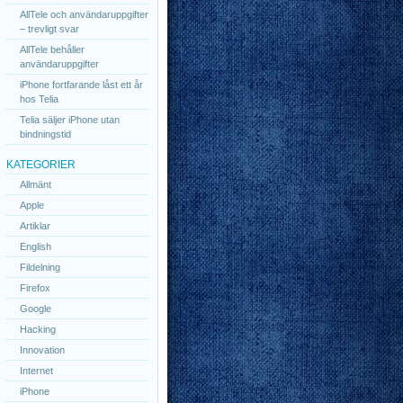
AllTele och användaruppgifter
– trevligt svar
AllTele behåller
användaruppgifter
iPhone fortfarande låst ett år
hos Telia
Telia säljer iPhone utan
bindningstid
KATEGORIER
Allmänt
Apple
Artiklar
English
Fildelning
Firefox
Google
Hacking
Innovation
Internet
iPhone