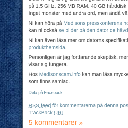
på 1,5 GHz, 256 MB RAM, 40 GB hårddisk o
Inget monster med andra ord, men ändå värd
Ni kan höra på
Medisons presskonferens ho
kan ni också
se bilder på den dator de hävd
Ni kan även läsa mer om datorns specifikat
produkthemsida
.
Personligen är jag fortfarande skeptisk, men
visar sig fungera.
Hos
Medisonscam.info
kan man läsa mycket
som finns samlad.
Dela på Facebook
RSS-feed
för kommentarerna på denna pos
TrackBack
URI
5 kommentarer
»