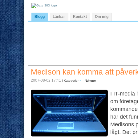
Blogg
Länkar
Kontakt
Om mig
Medison kan komma att påverka 
2007-08-02 17:41
| Kategorier
»
Nyheter
I IT-media 
om företag
kommande l
har det fun
Medisons pr
lågt. Det p