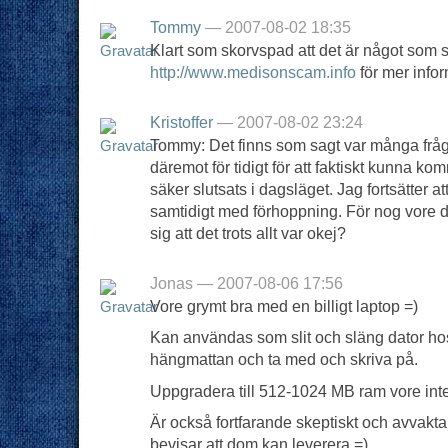
Tommy
— 2007-08-02 18:35
Klart som skorvspad att det är något som stå
http://www.medisonscam.info
för mer infor
Kristoffer
— 2007-08-02 23:24
Tommy: Det finns som sagt var många fråge
däremot för tidigt för att faktiskt kunna ko
säker slutsats i dagsläget. Jag fortsätter 
samtidigt med förhoppning. För nog vore det
sig att det trots allt var okej?
Jonas — 2007-08-06 17:56
Vore grymt bra med en billigt laptop =)
Kan användas som slit och släng dator hos
hängmattan och ta med och skriva på.
Uppgradera till 512-1024 MB ram vore inte f
Är också fortfarande skeptiskt och avvakta
bevisar att dom kan leverera =)