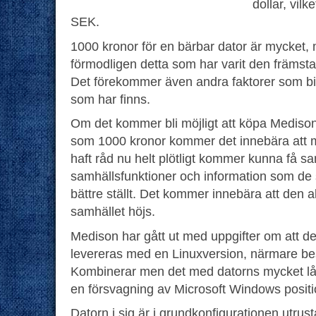
dollar, vilk
SEK.
1000 kronor för en bärbar dator är mycket, m
förmodligen detta som har varit den främsta
Det förekommer även andra faktorer som bid
som har finns.
Om det kommer bli möjligt att köpa Medisons 
som 1000 kronor kommer det innebära att m
haft råd nu helt plötligt kommer kunna få 
samhällsfunktioner och information som de
bättre ställt. Det kommer innebära att den
samhället höjs.
Medison har gått ut med uppgifter om att d
levereras med en Linuxversion, närmare b
Kombinerar men det med datorns mycket låg
en försvagning av Microsoft Windows positio
Datorn i sig är i grundkonfigurationen utr