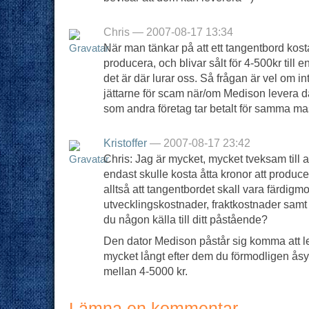
Chris — 2007-08-17 13:34
När man tänkar på att ett tangentbord kostar
producera, och blivar sålt för 4-500kr till
det är där lurar oss. Så frågan är vel om i
jättarne för scam när/om Medison levera da
som andra företag tar betalt för samma ma
Kristoffer
— 2007-08-17 23:42
Chris: Jag är mycket, mycket tveksam till a
endast skulle kosta åtta kronor att produ
alltså att tangentbordet skall vara färdigmo
utvecklingskostnader, fraktkostnader sam
du någon källa till ditt påstående?
Den dator Medison påstår sig komma att l
mycket långt efter dem du förmodligen åsy
mellan 4-5000 kr.
Lämna en kommentar