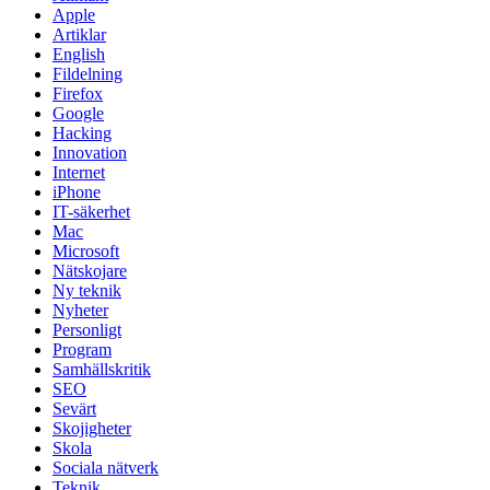
Apple
Artiklar
English
Fildelning
Firefox
Google
Hacking
Innovation
Internet
iPhone
IT-säkerhet
Mac
Microsoft
Nätskojare
Ny teknik
Nyheter
Personligt
Program
Samhällskritik
SEO
Sevärt
Skojigheter
Skola
Sociala nätverk
Teknik