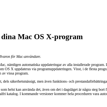
a dina Mac OS X-program
 tillvaron för Mac-användare.
c, nämligen automatiska uppdateringar av alla installerade program. Läng
m OS X uppdateras via programuppdateringen. Visst, i de flesta progr
n av vissa program.
, dels säkerhetsmässigt, men även funktions- och prestandaförbättringar
som helst kan använda det, även om det i dagsläget är några steg bort frå
l valfri katalog. I kommande versioner kommer hela proceduren vara autom