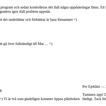
rogram och sedan kontrolleras det ifall några uppdateringar finns. Ett 
gradera igen ifall problem uppstår.
tt det underlättar och förbättrar är bara förnamnet =)
t gå över fullständigt till Mac… =)
Per Ejeklint —
18
Tummen upp! Det
! =) Vi är två som gladeligen kommer öppna plånboken
färdigt. Tack för