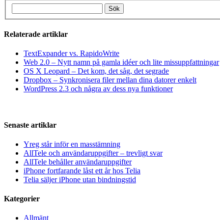
Relaterade artiklar
TextExpander vs. RapidoWrite
Web 2.0 – Nytt namn på gamla idéer och lite missuppfattningar
OS X Leopard – Det kom, det såg, det segrade
Dropbox – Synkronisera filer mellan dina datorer enkelt
WordPress 2.3 och några av dess nya funktioner
Senaste artiklar
Yreg står inför en masstämning
AllTele och användaruppgifter – trevligt svar
AllTele behåller användaruppgifter
iPhone fortfarande låst ett år hos Telia
Telia säljer iPhone utan bindningstid
Kategorier
Allmänt