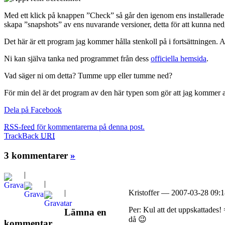
Med ett klick på knappen ”Check” så går den igenom ens installerade p
skapa ”snapshots” av ens nuvarande versioner, detta för att kunna ned
Det här är ett program jag kommer hålla stenkoll på i fortsättningen. A
Ni kan själva tanka ned programmet från dess
officiella hemsida
.
Vad säger ni om detta? Tumme upp eller tumme ned?
För min del är det program av den här typen som gör att jag kommer at
Dela på Facebook
RSS-feed
för kommentarerna på denna post.
TrackBack
URI
3 kommentarer
»
|
|
|
Kristoffer — 2007-03-28 09:
Per: Kul att det uppskattades
Lämna en
då 😉
kommentar