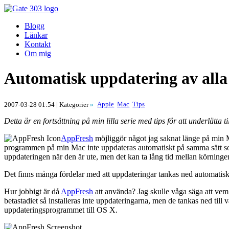
Blogg
Länkar
Kontakt
Om mig
Automatisk uppdatering av all
Apple
Mac
Tips
2007-03-28 01:54
| Kategorier
»
Detta är en fortsättning på min lilla serie med tips för att underlätta
AppFresh
möjliggör något jag saknat länge på min Ma
programmen på min Mac inte uppdateras automatiskt på samma sätt so
uppdateringen när den är ute, men det kan ta lång tid mellan körninge
Det finns många fördelar med att uppdateringar tankas ned automatiskt
Hur jobbigt är då
AppFresh
att använda? Jag skulle våga säga att vem 
betastadiet så installeras inte uppdateringarna, men de tankas ned til
uppdateringsprogrammet till OS X.