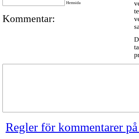
v
Hemsida
t
Kommentar:
v
s
D
t
p
Regler för kommentarer på