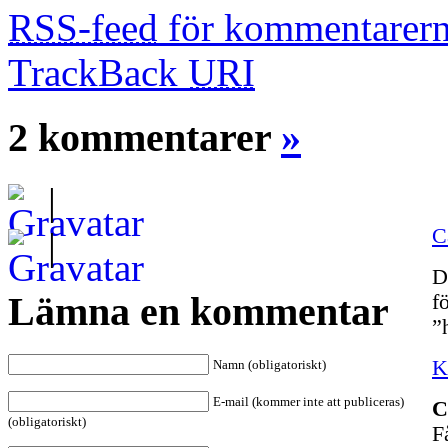
RSS-feed
för kommentarern
TrackBack
URI
2 kommentarer
»
|
C
|
D
Lämna en kommentar
f
”
K
Namn (obligatoriskt)
E-mail (kommer inte att publiceras)
C
(obligatoriskt)
F