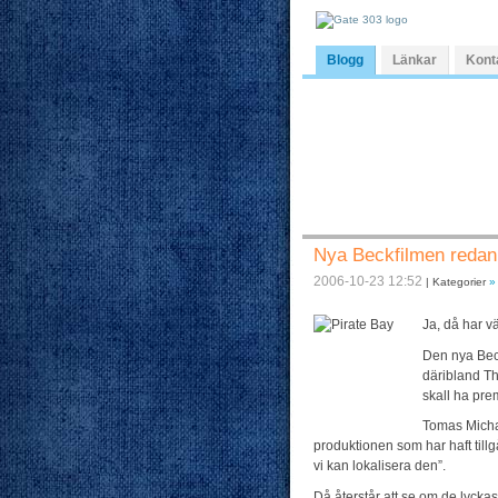
Blogg
Länkar
Kont
Nya Beckfilmen redan
2006-10-23 12:52
| Kategorier
»
Ja, då har vä
Den nya Beck
däribland Th
skall ha pre
Tomas Mich
produktionen som har haft tillg
vi kan lokalisera den”.
Då återstår att se om de lyckas