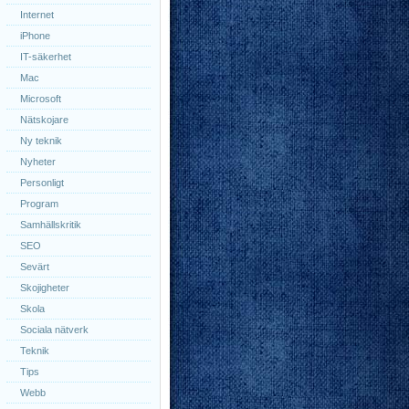
Internet
iPhone
IT-säkerhet
Mac
Microsoft
Nätskojare
Ny teknik
Nyheter
Personligt
Program
Samhällskritik
SEO
Sevärt
Skojigheter
Skola
Sociala nätverk
Teknik
Tips
Webb