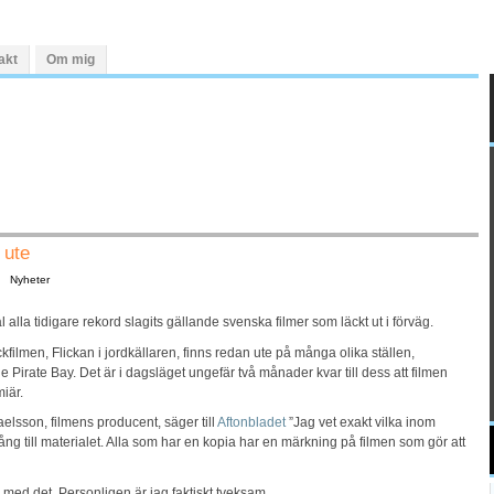
akt
Om mig
 ute
Nyheter
l alla tidigare rekord slagits gällande svenska filmer som läckt ut i förväg.
filmen, Flickan i jordkällaren, finns redan ute på många olika ställen,
e Pirate Bay. Det är i dagsläget ungefär två månader kvar till dess att filmen
miär.
aelsson
, filmens producent, säger till
Aftonbladet
”
Jag vet exakt vilka inom
ång till materialet. Alla som har en kopia har en märkning på filmen som gör att
 med det. Personligen är jag faktiskt tveksam.