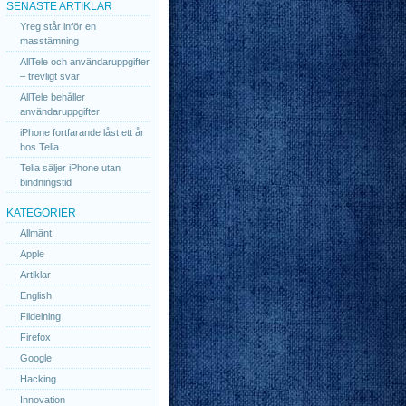
SENASTE ARTIKLAR
Yreg står inför en
masstämning
AllTele och användaruppgifter
– trevligt svar
AllTele behåller
användaruppgifter
iPhone fortfarande låst ett år
hos Telia
Telia säljer iPhone utan
bindningstid
KATEGORIER
Allmänt
Apple
Artiklar
English
Fildelning
Firefox
Google
Hacking
Innovation