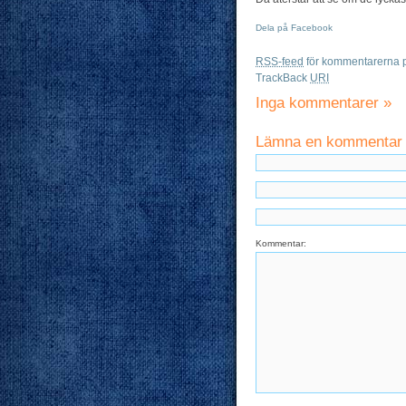
Dela på Facebook
RSS-feed
för kommentarerna p
TrackBack
URI
Inga kommentarer
»
Lämna en kommentar
Kommentar: