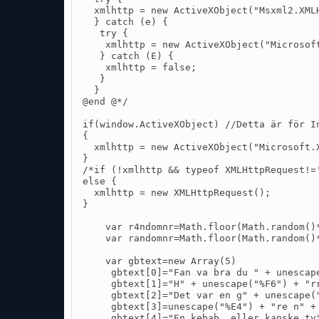
  xmlhttp = new ActiveXObject("Msxml2.XMLH
  } catch (e) {

   try {

    xmlhttp = new ActiveXObject("Microsoft
   } catch (E) {

    xmlhttp = false;

   }

  }

@end @*/

if(window.ActiveXObject) //Detta är för In
{

  xmlhttp = new ActiveXObject("Microsoft.X
}

/*if (!xmlhttp && typeof XMLHttpRequest!='
else {

  xmlhttp = new XMLHttpRequest();

}

    var r4ndomnr=Math.floor(Math.random()*
    var randomnr=Math.floor(Math.random()*
    var gbtext=new Array(5)

     gbtext[0]="Fan va bra du " + unescape
     gbtext[1]="H" + unescape("%F6") + "r
     gbtext[2]="Det var en g" + unescape(
     gbtext[3]=unescape("%E4") + "re n" + 
     gbtext[4]="En kebab, eller kanske tv"