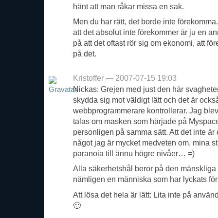
hänt att man råkar missa en sak.
Men du har rätt, det borde inte förekomma
att det absolut inte förekommer är ju en a
på att det oftast rör sig om ekonomi, att fö
på det.
Kristoffer — 2007-07-15 19:03
Nickas: Grejen med just den här svagheten
skydda sig mot väldigt lätt och det är ock
webbprogrammerare kontrollerar. Jag blev
talas om masken som härjade på Myspace
personligen på samma sätt. Att det inte är 
något jag är mycket medveten om, mina stud
paranoia till ännu högre nivåer… =)
Alla säkerhetshål beror på den mänskliga 
nämligen en människa som har lyckats för
Att lösa det hela är lätt: Lita inte på anvä
🙂