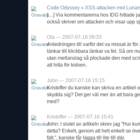
Code Odyssey » XSS-attacken mot Lunar
[…] Via kommentarerna hos IDG hittade jag
också skriver om attacken och visar upp 
Ola — 2007-07-16 09:33
Anledningen till varför det va missat är f
länkar till klickbara länkar va fel. Så om m
utan mellanslag så plockade den med scrip
att hitta för kidsen.
John — 2007-07-16 15:15
Kristoffer du kanske kan skriva en artikel
skydda sig? Det ger väl mer än att bara ge 
med?
Kristoffer — 2007-07-16 15:41
John: I slutet av artikeln skrev jag ”Hur 
detta? Enkelt, genom att helt enkelt se öve
fält.”, kanske får lägga till lite till där.