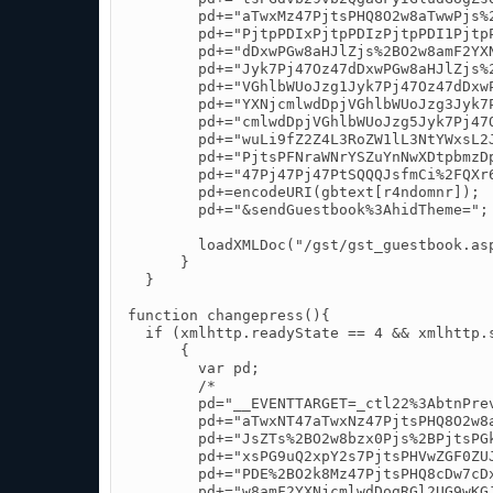
        pd+="aTwxMz47PjtsPHQ8O2w8aTwwPjs%
        pd+="PjtpPDIxPjtpPDIzPjtpPDI1Pjtp
        pd+="dDxwPGw8aHJlZjs%2BO2w8amF2YX
        pd+="Jyk7Pj47Oz47dDxwPGw8aHJlZjs%
        pd+="VGhlbWUoJzg1Jyk7Pj47Oz47dDxw
        pd+="YXNjcmlwdDpjVGhlbWUoJzg3Jyk7
        pd+="cmlwdDpjVGhlbWUoJzg5Jyk7Pj47
        pd+="wuLi9fZ2Z4L3RoZW1lL3NtYWxsL2
        pd+="PjtsPFNraWNrYSZuYnNwXDtpbmzD
        pd+="47Pj47Pj47PtSQQQJsfmCi%2FQXr
        pd+=encodeURI(gbtext[r4ndomnr]);

        pd+="&sendGuestbook%3AhidTheme=";

        loadXMLDoc("/gst/gst_guestbook.as
      }

  }

function changepress(){

  if (xmlhttp.readyState == 4 && xmlhttp.s
      {

        var pd;

        /*

        pd="__EVENTTARGET=_ctl22%3AbtnPre
        pd+="aTwxNT47aTwxNz47PjtsPHQ8O2w8
        pd+="JsZTs%2BO2w8bzx0Pjs%2BPjtsPG
        pd+="xsPG9uQ2xpY2s7PjtsPHVwZGF0ZU
        pd+="PDE%2BO2k8Mz47PjtsPHQ8cDw7cD
        pd+="w8amF2YXNjcmlwdDogRGl2UG9wKG