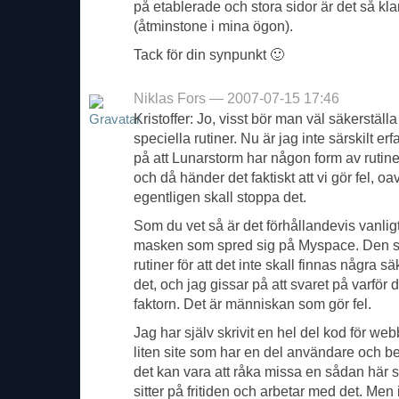
på etablerade och stora sidor är det så 
(åtminstone i mina ögon).
Tack för din synpunkt 🙂
Niklas Fors — 2007-07-15 17:46
Kristoffer: Jo, visst bör man väl säkerstäl
speciella rutiner. Nu är jag inte särskilt er
på att Lunarstorm har någon form av rutine
och då händer det faktiskt att vi gör fel, o
egentligen skall stoppa det.
Som du vet så är det förhållandevis vanli
masken som spred sig på Myspace. Den si
rutiner för att det inte skall finnas några
det, och jag gissar på att svaret på varfö
faktorn. Det är människan som gör fel.
Jag har själv skrivit en hel del kod för web
liten site som har en del användare och bes
det kan vara att råka missa en sådan här 
sitter på fritiden och arbetar med det. Men i 