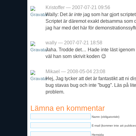
Kristoffer — 2007-07-21 09:56
Wally: Det är
inte
jag som har gjort scriptet
Scriptet är däremot exakt detsamma som 
jag har med det här för demonstrationssyft
wally — 2007-07-21 18:58
Jaha. Trodde det… Hade inte läst igenom
väl han som skrivit koden 😉
Mikael — 2008-05-04 23:08
Hej, Jag tycker att det är fantastikt att ni d
bug stavas bug och inte ”bugg”. Läs på lit
problem.
Lämna en kommentar
Namn (obligatoriskt)
E-mail (kommer inte att publicera
Hemsida