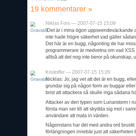
19 kommentarer
»
Niklas Fors — 2007-07-15 15:09
”Det är i mina ögon uppseendeväckande at
inte hade högre säkerhet vad gäller sådant
Det här är en bugg, någonting de har missat
programmerare är medvetna om vad XSS är
alltså att det nog inte beror på okunskap, 
Kristoffer — 2007-07-15 15:26
Nicklas: Jo, jag vet att det är en bugg, ell
grundar sig på någon form av buggar eller 
brist att attackera så skulle inga sådana 
Attacker av den typen som Lunarstorm i natt
första man ser till att skydda sig mot i sa
användare att mata in värden.
Någonstans har det med andra ord brustit i 
förlängningen innebär just att säkerheten 