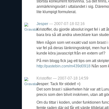
största konkurrent försvinna. Så det finns, e
anmärkningsvärt i uttalandet i sig. Därem
lite klumpigt formulerat.
Jesper
— 2007-07-18 02:16
Kristoffer, du gjorde absolut inget fel i at
bara bra så att andra utvecklare kan stud
Men någon som vet exakt vad som brast i s
var fel på deras länkningsskript, men hur 
kunde köra javascript från en extern url?
På min blogg fick jag ett tips om att skripte
http://pastebin.com/m439d0918
Nån som k
Kristoffer — 2007-07-18 14:59
Jesper: Tack för stödet! =)
Det som brast i säkerheten här var att Lu
precis som den blivit inskriven, utan att g
Om du tittar i koden, under funktionen funct
femte raden där pd får ett värde tilldelat 