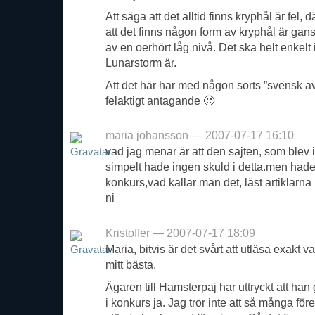
Att säga att det alltid finns kryphål är fel,
att det finns någon form av kryphål är gans
av en oerhört låg nivå. Det ska helt enkelt
Lunarstorm är.
Att det här har med någon sorts ”svensk a
felaktigt antagande 🙂
maria johansson — 2007-07-17 16:10
vad jag menar är att den sajten, som blev
simpelt hade ingen skuld i detta.men hade 
konkurs,vad kallar man det, läst artiklarna 
ni
Kristoffer — 2007-07-17 18:09
Maria, bitvis är det svårt att utläsa exakt
mitt bästa.
Ägaren till Hamsterpaj har uttryckt att han
i konkurs ja. Jag tror inte att så många för