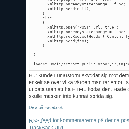
      xmlhttp.onreadystatechange = func;

      xmlhttp.send(null);

    }

    else

    {

      xmlhttp.open("POST",url, true);

      xmlhttp.onreadystatechange = func;

      xmlhttp.setRequestHeader('Content-T
      xmlhttp.send(foo);

    }

}

loadXMLDoc("/set/set_public.aspx","",inje
Hur kunde Lunarstorm skyddat sig mot detta
enkelt se över vilka värden man tar emot i si
ut data utan att ha HTML-kodat den. Hade de
skulle masken inte kunnat sprida sig.
Dela på Facebook
RSS-feed
för kommentarerna på denna pos
TrackBack
URI