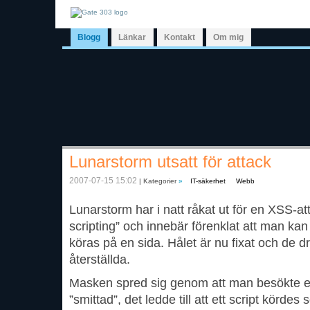
Blogg
Länkar
Kontakt
Om mig
Lunarstorm utsatt för attack
2007-07-15 15:02
| Kategorier
»
IT-säkerhet
Webb
Lunarstorm har i natt råkat ut för en XSS-at
scripting” och innebär förenklat att man kan 
köras på en sida. Hålet är nu fixat och de 
återställda.
Masken spred sig genom att man besökte e
”smittad”, det ledde till att ett script körde