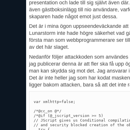
presentation och lade till sig självt även d
även gästboksinlägg till nio användare, varför
skaparen hade något emot just dessa.
Det är i mina ögon uppseendeväckande att 
Lunarstorm inte hade högre säkerhet vad gä
första man som webbprogrammerare ser till 
av det här slaget.
Nedanför följer attackkoden som användes 
jag publicerar denna är att fler ska få upp
man kan skydda sig mot det. Jag ansvarar i
Det är inte heller jag som har kodat masken 
ligger bakom attacken, bara så att det inte 
var xmlhttp=false;

/*@cc_on @*/

/*@if (@_jscript_version >= 5)

// JScript gives us Conditional compilatio
// and security blocked creation of the ob
  try {
