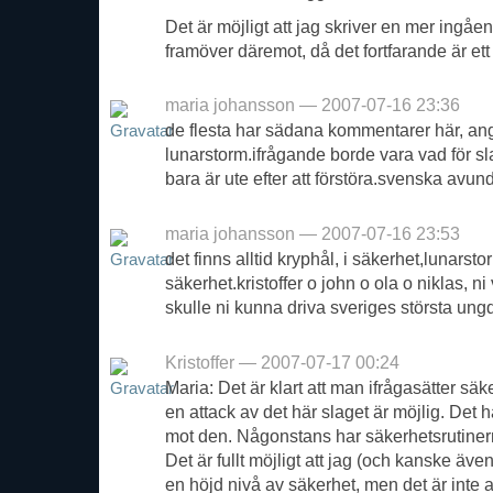
Det är möjligt att jag skriver en mer ingå
framöver däremot, då det fortfarande är ett
maria johansson — 2007-07-16 23:36
de flesta har sädana kommentarer här, a
lunarstorm.ifrågande borde vara vad för sl
bara är ute efter att förstöra.svenska avun
maria johansson — 2007-07-16 23:53
det finns alltid kryphål, i säkerhet,lunarsto
säkerhet.kristoffer o john o ola o niklas, ni
skulle ni kunna driva sveriges största un
Kristoffer — 2007-07-17 00:24
Maria: Det är klart att man ifrågasätter säke
en attack av det här slaget är möjlig. Det 
mot den. Någonstans har säkerhetsrutinerna 
Det är fullt möjligt att jag (och kanske äve
en höjd nivå av säkerhet, men det är inte a